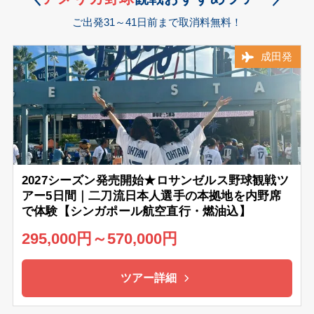
ご出発31～41日前まで取消料無料！
成田発
2027シーズン発売開始★ロサンゼルス野球観戦ツ
アー5日間｜二刀流日本人選手の本拠地を内野席
で体験【シンガポール航空直行・燃油込】
295,000円～570,000円
ツアー詳細