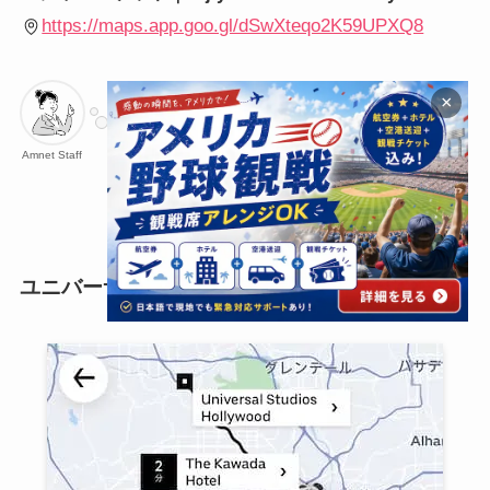
https://maps.app.goo.gl/dSwXteqo2K59UPXQ8
×
「
リトルトーキョー
」には和食レス
トランなども立ち並び、和食が恋し
Amnet Staff
くなったときも安心です。
ユニバーサルスタジオ、ドジャースタジアム