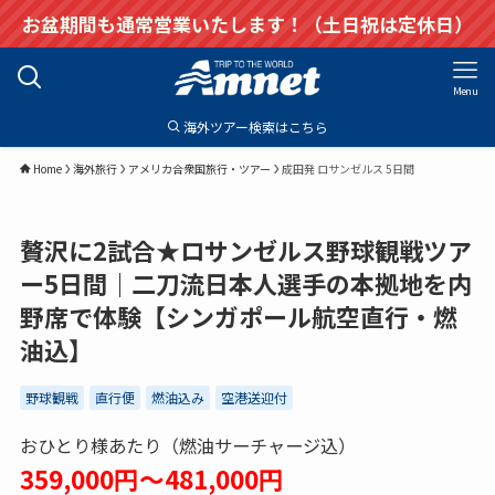
お盆期間も通常営業いたします！（土日祝は定休日）
Menu
海外ツアー検索はこちら
Home
海外旅行
アメリカ合衆国旅行・ツアー
成田発 ロサンゼルス 5日間
贅沢に2試合★ロサンゼルス野球観戦ツア
ー5日間｜二刀流日本人選手の本拠地を内
野席で体験【シンガポール航空直行・燃
油込】
野球観戦
直行便
燃油込み
空港送迎付
おひとり様あたり（燃油サーチャージ込）
359,000円～481,000円