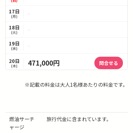
(日)
17日
-
(月)
18日
-
(火)
19日
-
(水)
20日
471,000円
問合せる
(木)
21日
471,000円
問合せる
※記載の料金は大人1名様あたりの料金です。
(金)
22日
-
(土)
23日
-
(日)
燃油サーチ
旅行代金に含まれています。
ャージ
24日
-