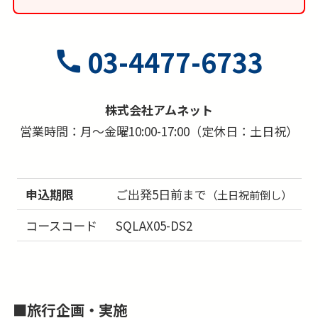
が示す代替日に観戦頂くことになります。試合日
が変更になり代替日時が合わない場合でも返金等
はございません。ご了承ください。
03-4477-6733
■試合開始日時は予告なく変更される場合がござ
います。必ずご自身で公式サイトにてご確認をお
株式会社アムネット
願いいたします。
営業時間：月～金曜10:00-17:00（定休日：土日祝）
申込期限
ご出発5日前まで
（土日祝前倒し）
コースコード
SQLAX05-DS2
■
旅行企画・実施