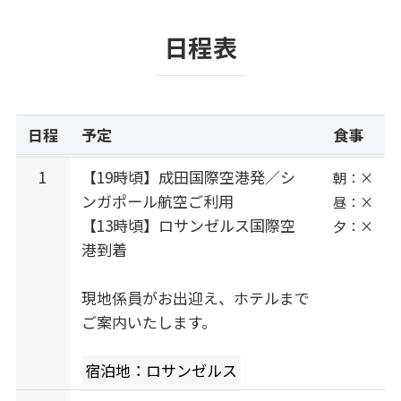
★ロサンゼルス空港→ホテル片道送迎付き！
日程表
広大なロサンゼルス空港は、改修工事も頻繁に
行われており、最初は少しわかりにくいかもし
れません。
でも往路送迎付きプランなのでスムーズにロサ
日程
予定
食事
ンゼルス到着後、ご移動頂けます！
※復路送迎も追加代金にて手配可能です。
1
【19時頃】成田国際空港発／シ
朝：×
ンガポール航空ご利用
昼：×
【13時頃】ロサンゼルス国際空
夕：×
★すべてのツアーがアレンジ自由です！
港到着
延泊したい、ホテルを変更したい、もっと観戦
したい、周遊プランにしたい…など、
現地係員がお出迎え、ホテルまで
ご希望をお聞かせください。ご要望に沿ったプ
ご案内いたします。
ランを提案します。
宿泊地：ロサンゼルス
※本商品は1名様参加不可のため、1名様の場合