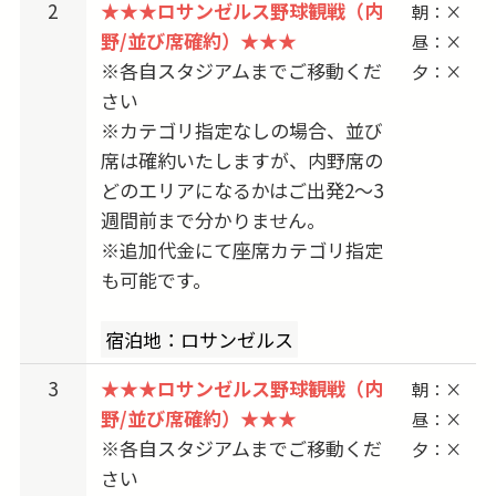
2
★★★ロサンゼルス野球観戦（内
朝：×
は別商品をご案内いたします。
野/並び席確約）★★★
昼：×
▶よくあるご質問は
こちら
…「観戦座席はど
※各自スタジアムまでご移動くだ
夕：×
こ？」「座席指定は可能？」など
さい
※カテゴリ指定なしの場合、並び
★2026対戦カードは下記の通りです
席は確約いたしますが、内野席の
3/25-3/26 出発 → 3/26-3/28 vs. Arizona
どのエリアになるかはご出発2〜3
Diamondbacks
週間前まで分かりません。
※追加代金にて座席カテゴリ指定
3/29-3/30 出発 → 3/30-4/01 vs. Cleveland
も可能です。
Guardians
4/09-4/10 出発 → 4/10-4/12 vs. Texas Rangers
宿泊地：ロサンゼルス
4/12-4/13 出発 → 4/13-4/15 vs. New York Mets
4/23-4/24 出発 → 4/24-4/26 vs. Chicago Cubs
3
★★★ロサンゼルス野球観戦（内
朝：×
野/並び席確約）★★★
4/26-4/27 出発 → 4/27-4/29 vs. Miami Marlins
昼：×
※各自スタジアムまでご移動くだ
夕：×
5/07-5/08 出発 → 5/08-5/10 vs. Atlanta Braves
さい
5/10-5/11 出発 → 5/11-5/14 vs. San Francisco