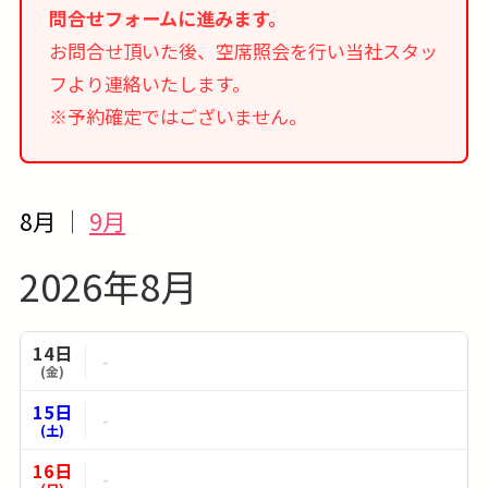
問合せフォームに進みます。
Nationals
お問合せ頂いた後、空席照会を行い当社スタッ
9/06-9/07 出発 → 9/07-9/09 vs. Cincinnati
フより連絡いたします。
Reds
※予約確定ではございません。
9/17-9/18 出発 → 9/18-9/20 vs. San Francisco
Giants
9/21-9/22 出発 → 9/22-9/24 vs. San Diego
8月
｜
9月
Padres
2026年8月
14日
-
(金)
15日
-
(土)
16日
-