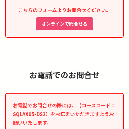
へお支払いください。
こちらのフォームよりお問合せください。
■米国に短期商用・観光目的（90日以下）で渡航
予定の無査証渡航者は、米国行きの航空機や船舶
オンラインで問合せる
に搭乗する前にオンラインで渡航認証（ESTA）
を受ける事が義務付けされますので、ご注意くだ
さい。詳細は
こちら
をご覧ください。
■本コースはインターネット限定商品のため、紙
媒体等のツアーパンフレットはございません。
お電話でのお問合せ
≪野球観戦について≫
■追加代金にて観戦座席カテゴリのご指定が出来
る場合もございますのでお問合せください。
お電話でお問合せの際には、【コースコード：
■観戦チケットの受け取りのためスマートフォン
SQLAX05-DS2】をお伝えいただきますようお
が必須となります。
願いいたします。
■天候等の理由で中止になった場合は、チーム側