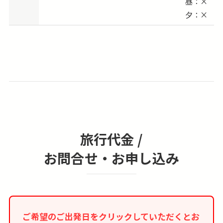
昼：×
7/09-7/10 出発 → 7/10-7/12 vs. Arizona
夕：×
Diamondbacks
7/27-7/28 出発 → 7/28-7/30 vs. Seattle
Mariners
7/30-7/31 出発 → 7/31-8/02 vs. Boston Red
Sox
8/09-8/10 出発 → 8/10-8/12 vs. Kansas City
Royals
8/12-8/13 出発 → 8/13-8/16 vs. Milwaukee
旅行代金 /
Brewers
お問合せ・お申し込み
8/20-8/21 出発 → 8/21-8/23 vs. Pittsburgh
Pirates
8/31-9/01 出発 → 9/01-9/03 vs. St. Louis
Cardinals
ご希望のご出発日をクリックしていただくとお
9/03-9/04 出発 → 9/04-9/06 vs. Washington