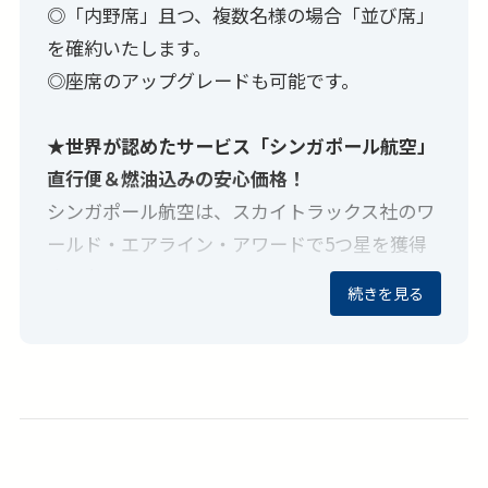
◎「内野席」且つ、複数名様の場合「並び席」
を確約いたします。
◎座席のアップグレードも可能です。
★世界が認めたサービス「シンガポール航空」
直行便＆燃油込みの安心価格！
シンガポール航空は、スカイトラックス社のワ
ールド・エアライン・アワードで5つ星を獲得
するなど、
続きを見る
世界最高峰の航空会社のひとつです。サービス
品質の高さや機内食の美味しさが知られていま
す。
プレミアムエコノミークラス、ビジネスクラス
への変更も別途有料にて可能です。