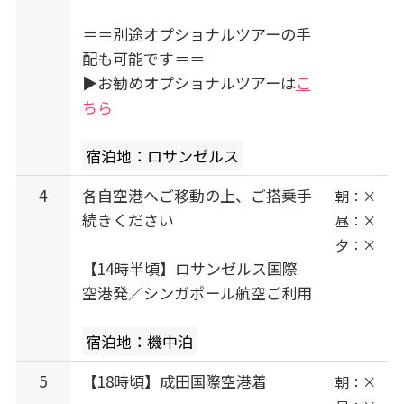
Giants
＝＝別途オプショナルツアーの手
5/24-5/25 出発 → 5/25-5/27 vs. Colorado
配も可能です＝＝
Rockies
▶お勧めオプショナルツアーは
こ
5/28-5/29 出発 → 5/29-5/31 vs. Philadelphia
ちら
Phillies
6/04-6/05 出発 → 6/05-6/07 vs. Los Angeles
宿泊地：ロサンゼルス
Angels
4
各自空港へご移動の上、ご搭乗手
朝：×
6/14-6/15 出発 → 6/15-6/17 vs. Tampa Bay
続きください
昼：×
Rays
夕：×
6/18-6/19 出発 → 6/19-6/21 vs. Baltimore
【14時半頃】ロサンゼルス国際
Orioles
空港発／シンガポール航空ご利用
7/01-7/02 出発 → 7/02-7/05 vs. San Diego
宿泊地：機中泊
Padres
7/05-7/06 出発 → 7/06-7/08 vs. Colorado
5
【18時頃】成田国際空港着
朝：×
Rockies