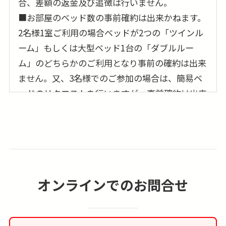
合、差額の返金及び追徴は行いません。
■お部屋のベッド数の事前確約は出来かねます。
2名様1室ご利用の場合ベッドが2つの「ツインル
ーム」もしくは大型ベッド1台の「ダブルルー
ム」のどちらかのご利用となり事前の確約は出来
ません。又、3名様でのご参加の場合は、簡易ベ
ッドのリクエストを行いますが、事前確約は出来
ません。
■お部屋はシャワーオンリーになる場合がありま
す。バスタブ付きのお部屋のリクエストは可能で
すが事前確約は出来ません。
■宿泊税（観光税、シティータックス）が別途必
オンラインでのお問合せ
要な場合がございます。こちらはツアー代金に含
まれておりませんので、ご利用ホテルをチェック
インまたはチェックアウトされる際に直接ホテル