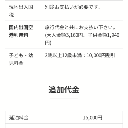
(月)
現地出入国
別途お支払いが必要です。
25日
-
税
(火)
26日
国内出国空
旅行代金と共にお支払い下さい。
-
(水)
港利用料
(大人金額3,160円、子供金額1,940
27日
円)
-
(木)
子ども・幼
2歳以上12歳未満：10,000円割引
28日
-
児料金
(金)
29日
-
(土)
追加代金
30日
-
(日)
31日
369,000円
問合せる
(月)
延泊料金
15,000円