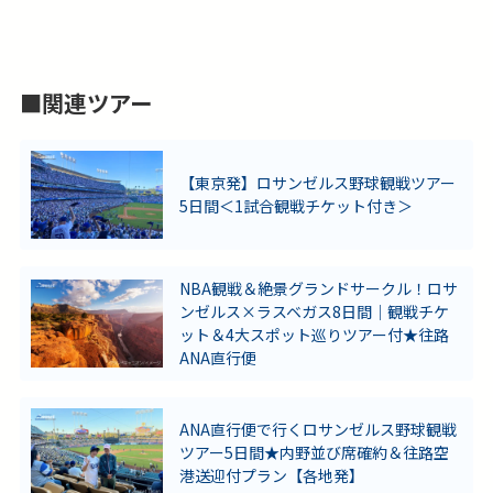
■関連ツアー
【東京発】ロサンゼルス野球観戦ツアー
5日間＜1試合観戦チケット付き＞
NBA観戦＆絶景グランドサークル！ロサ
ンゼルス×ラスベガス8日間｜観戦チケ
ット＆4大スポット巡りツアー付★往路
ANA直行便
ANA直行便で行くロサンゼルス野球観戦
ツアー5日間★内野並び席確約＆往路空
港送迎付プラン【各地発】