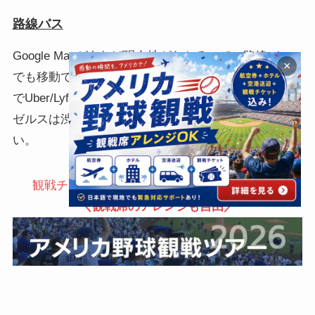
路線バス
Google Mapがあれば現在地がわかるので、路線バス
×
でも移動できますが、市内から近いこともありますの
でUber/Lyft等が便利です。車を利用する場合はロサン
ゼルスは渋滞が多いので、余裕を持ってご移動くださ
い。
観戦チケット・航空券・ホテル全部おまかせ！
＼観戦席のアレンジも自由／