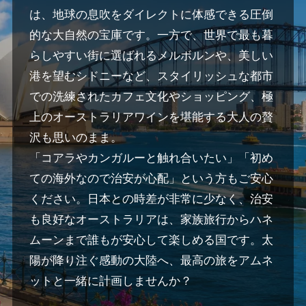
は、地球の息吹をダイレクトに体感できる圧倒
的な大自然の宝庫です。一方で、世界で最も暮
らしやすい街に選ばれるメルボルンや、美しい
港を望むシドニーなど、スタイリッシュな都市
での洗練されたカフェ文化やショッピング、極
上のオーストラリアワインを堪能する大人の贅
沢も思いのまま。
「コアラやカンガルーと触れ合いたい」「初め
ての海外なので治安が心配」という方もご安心
ください。日本との時差が非常に少なく、治安
も良好なオーストラリアは、家族旅行からハネ
ムーンまで誰もが安心して楽しめる国です。太
陽が降り注ぐ感動の大陸へ、最高の旅をアムネ
ットと一緒に計画しませんか？