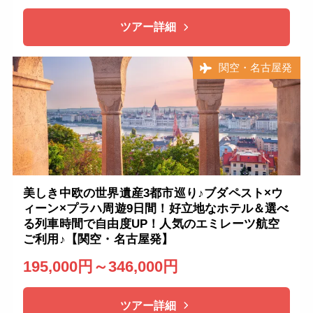
ツアー詳細
関空・名古屋発
美しき中欧の世界遺産3都市巡り♪ブダペスト×ウ
ィーン×プラハ周遊9日間！好立地なホテル＆選べ
る列車時間で自由度UP！人気のエミレーツ航空
ご利用♪【関空・名古屋発】
195,000円～346,000円
ツアー詳細