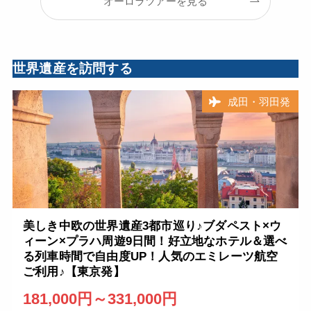
オーロラツアーを見る
世界遺産を訪問する
成田・羽田発
美しき中欧の世界遺産3都市巡り♪ブダペスト×ウ
ィーン×プラハ周遊9日間！好立地なホテル＆選べ
る列車時間で自由度UP！人気のエミレーツ航空
ご利用♪【東京発】
181,000円～331,000円