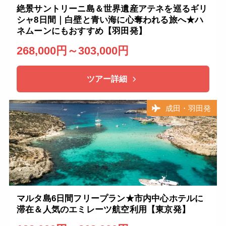
絶景サントリーニ島＆世界遺産アテネを巡るギリ
シャ8日間｜白壁と青い海に心奪われる旅へ★ハ
ネムーンにもおすすめ【羽田発】
268,000円～303,000円
ツアー詳細
成田・羽田発
マルタ島6日間フリープラン★市内中心ホテルに
滞在＆人気のエミレーツ航空利用【東京発】