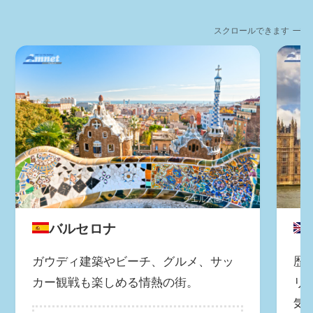
スクロールできます
バルセロナ
ガウディ建築やビーチ、グルメ、サッ
歴
カー観戦も楽しめる情熱の街。
リ
気