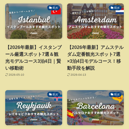
観光
観光
【2026年最新】イスタンブ
【2026年最新】アムステル
ール厳選スポット7選＆観
ダム定番観光スポット7選
光モデルコース3泊4日｜賢
×3泊4日モデルコース！移
い移動術
動手段を解説
2026-05-10
2026-04-13
観光
観光