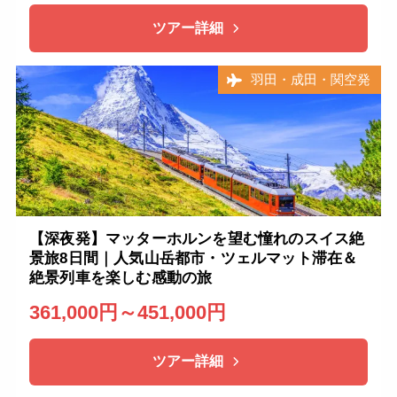
ツアー詳細
羽田・成田・関空発
【深夜発】マッターホルンを望む憧れのスイス絶
景旅8日間｜人気山岳都市・ツェルマット滞在＆
絶景列車を楽しむ感動の旅
361,000円～451,000円
ツアー詳細