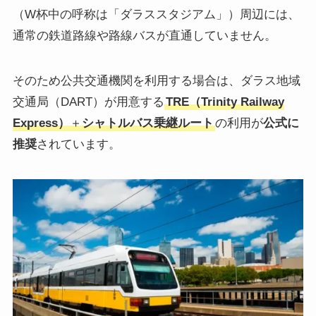
（W杯中の呼称は「ダラススタジアム」）周辺には、
通常の鉄道路線や路線バスが直通していません。
そのため公共交通機関を利用する場合は、ダラス地域
交通局（DART）が用意する
TRE（Trinity Railway
Express）
＋
シャトルバス乗継ルート
の利用が
公式に
推奨
されています。