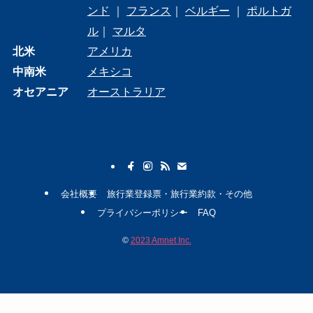
ンド
｜
フランス
｜
ベルギー
｜
ポルトガ
ル
｜
マルタ
北米
アメリカ
中南米
メキシコ
オセアニア
オーストラリア
会社概要
旅行業登録票・旅行業約款・その他
プライバシーポリシー
FAQ
©
2023 Amnet Inc.