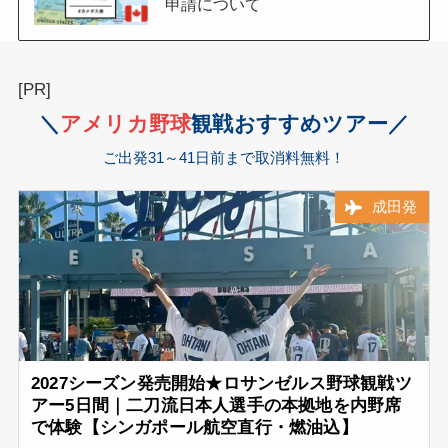
申請について
[PR]
＼
アメリカ
野球
観戦おすすめツアー／
ご出発31～41日前まで取消料無料！
成田発
2027シーズン発売開始★ロサンゼルス野球観戦ツ
アー5日間｜二刀流日本人選手の本拠地を内野席
で体験【シンガポール航空直行・燃油込】