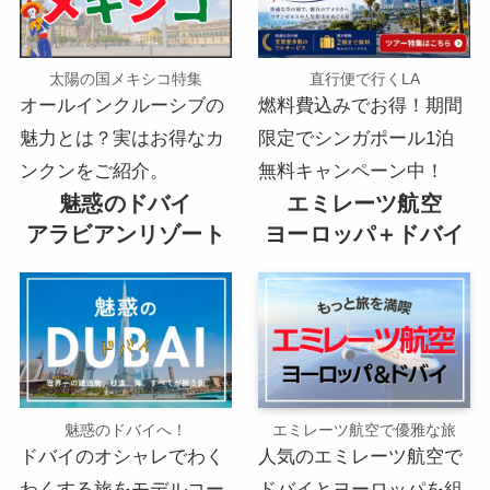
太陽の国メキシコ特集
直行便で行くLA
オールインクルーシブの
燃料費込みでお得！期間
魅力とは？実はお得なカ
限定でシンガポール1泊
ンクンをご紹介。
無料キャンペーン中！
魅惑のドバイ
エミレーツ航空
アラビアンリゾート
ヨーロッパ＋ドバイ
魅惑のドバイへ！
エミレーツ航空で優雅な旅
ドバイのオシャレでわく
人気のエミレーツ航空で
わくする旅をモデルコー
ドバイとヨーロッパを組