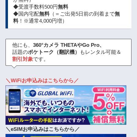
◆受渡手数料500円
無料
◆国内宅配
無料
（＝ご出発5日前の到着まで
無
料
！※通常4,000円増）
他にも、
360°カメラ THETAやGo Pro、
話題の
ポケトーク（翻訳機）
もレンタル可能＆
割引対象
です。
＼WiFiお申込みはこちらから／
＼eSIMお申込みはこちらから／