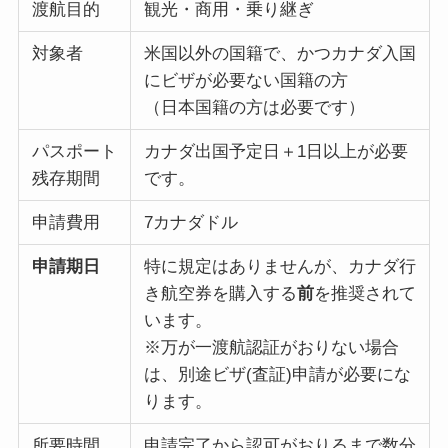
渡航目的
観光・商用・乗り継ぎ
対象者
米国以外の国籍で、かつカナダ入国
にビザが必要ない国籍の方
（日本国籍の方は必要です）
パスポート
カナダ出国予定日＋1日以上が必要
残存期間
です。
申請費用
7カナダドル
申請期日
特に規定はありませんが、カナダ行
き航空券を購入する
前
を推奨されて
います。
※万が一渡航認証がおりない場合
は、別途ビザ(査証)申請が必要にな
ります。
所要時間
申請完了から認可がおりるまで数分