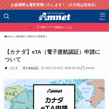
お盆期間も通常営業いたします！（土日祝は定休日）
Menu
海外ツアー検索はこちら
Home
海外旅行
海外出入国情報
【カナダ】eTA（電子渡航認証）申請に
ついて
2023-12-04
2026-05-25
Amnet
カナダ
電子渡航認証