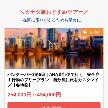
＼カナダ旅
おすすめ
ツアー／
在庫に限りがあるためお早めに！
各地発
バンクーバー3泊5日｜ANA直行便で行く！完全自
由行動のフリープラン｜自分流に旅をカスタマイ
ズ【各地発】
254,000円～434,000円