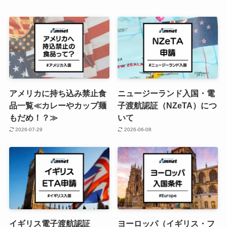
アメリカに持ち込み禁止食
ニュージーランド入国・電
品一覧≪カレーやカップ麺
子渡航認証（NZeTA）につ
もだめ！？≫
いて
2026-07-29
2026-06-08
イギリス電子渡航認証
ヨーロッパ（イギリス・フ