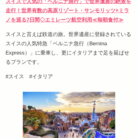
スイスで人気の「ベルニナ急行」で世界遺産の絶景を
走行！世界有数の高原リゾート・サンモリッツ×ミラ
ノを巡る7日間◇エミレーツ航空利用≪毎朝食付≫
スイスと言えば鉄道の旅。世界遺産に登録されている
スイスの人気特急「ベルニナ急行（Bernina
Express）」に乗車し、更にイタリアまで足を延ばせ
るプランです。
#スイス #イタリア