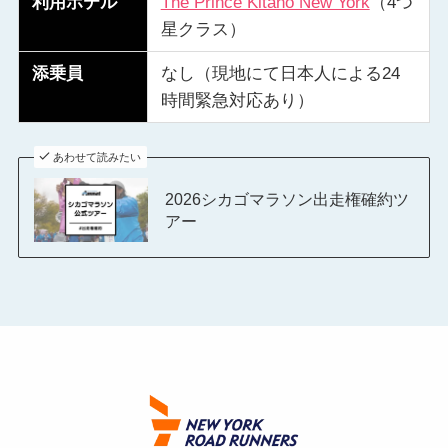
利用ホテル
The Prince Kitano New York
（4つ
星クラス）
添乗員
なし（現地にて日本人による24
時間緊急対応あり）
あわせて読みたい
2026シカゴマラソン出走権確約ツ
アー