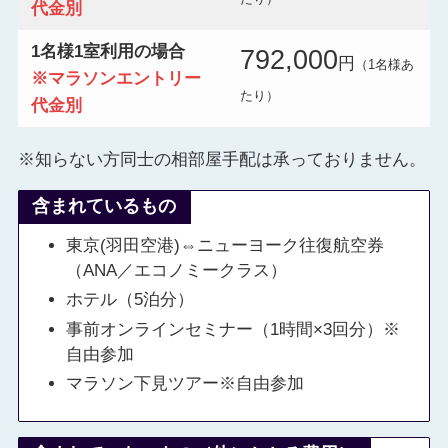
代金別
1名様1室利用の場合
792,000
円
（1名様あ
※マラソンエントリー
たり）
代金別
※知らない方同士の相部屋手配は承っておりません。
含まれているもの
東京(羽田空港)⇔ニューヨーク往復航空券
（ANA／エコノミークラス）
ホテル（5泊分）
事前オンラインセミナー（1時間×3回分）※
自由参加
マラソン下見ツアー※自由参加