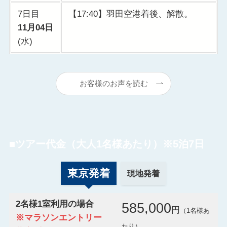
7日目
【17:40】羽田空港着後、解散。
11月04日
(水)
お客様のお声を読む
■ツアー代金（大人1名様あたり）
※5泊7日
東京発着
現地発着
2名様1室利用の場合
585,000
円
（1名様あ
※マラソンエントリー
たり）