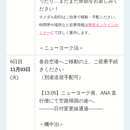
ったり…まだまだ余韻をお楽しみく
ださい！
※メダル刻印はご自身で移動・手配ください。
時間帯や場所など必要情報は
事前オンラインセ
ミナー
にて詳しく案内します。
＜ニューヨーク泊＞
6日目
各自空港へご移動の上、ご搭乗手続
11月03日
きください
(火)
（別途送迎手配可）
【13:05】ニューヨーク発、ANA 直
行便にて空路帰国の途へ。
———日付変更線通過———
＜機中泊＞