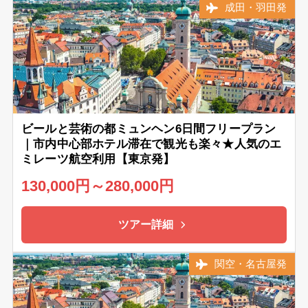
成田・羽田発
ビールと芸術の都ミュンヘン6日間フリープラン
｜市内中心部ホテル滞在で観光も楽々★人気のエ
ミレーツ航空利用【東京発】
130,000円～280,000円
ツアー詳細
関空・名古屋発