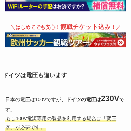
観戦チケット込み
＼はじめてでも安心！
！／
ドイツは電圧も違います
230V
日本の電圧は100Vですが、
ドイツの電圧は
で
す。
もし100V電源専用の製品を利用する場合は「変圧
器」が必要です。