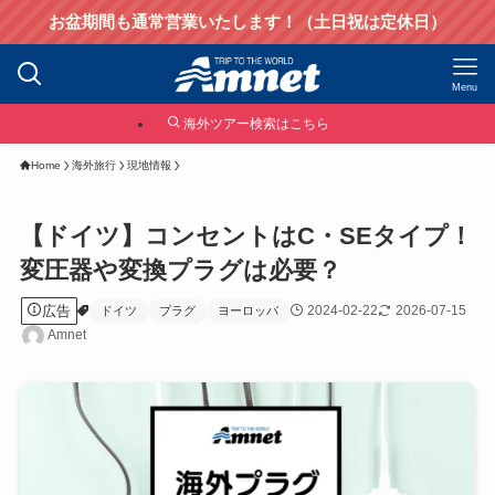
お盆期間も通常営業いたします！（土日祝は定休日）
Menu
海外ツアー検索はこちら
Home
海外旅行
現地情報
【ドイツ】コンセントはC・SEタイプ！
変圧器や変換プラグは必要？
広告
2024-02-22
2026-07-15
ドイツ
プラグ
ヨーロッパ
Amnet