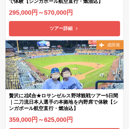
で体験【シンガポール航空直行・燃油込】
295,000円～570,000円
ツアー詳細
成田発
贅沢に2試合★ロサンゼルス野球観戦ツアー5日間
｜二刀流日本人選手の本拠地を内野席で体験【シ
ンガポール航空直行・燃油込】
359,000円～625,000円