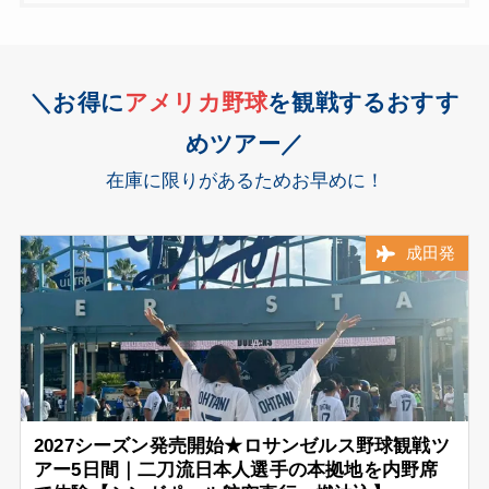
＼お得に
アメリカ
野球
を観戦するおすす
めツアー／
在庫に限りがあるためお早めに！
成田発
2027シーズン発売開始★ロサンゼルス野球観戦ツ
アー5日間｜二刀流日本人選手の本拠地を内野席