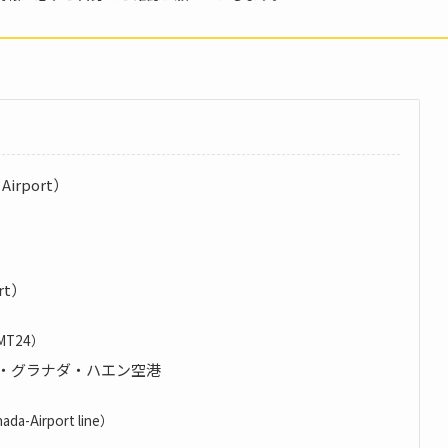
irport）
rt）
T24）
・グラナダ・ハエン空港
irport line）