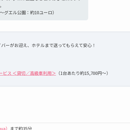
。
〜グエル公園：約10ユーロ）
イバーがお迎え、ホテルまで送ってもらえて安心！
ービス ＜貸切／高級車利用＞
（1台あたり約15,700円～）
nya）
まで約35分