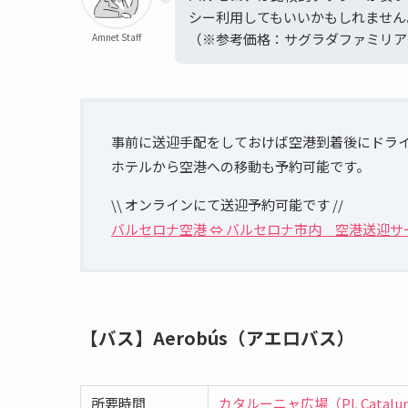
シー利用してもいいかもしれません
（※参考価格：サグラダファミリア
Amnet Staff
事前に送迎手配をしておけば空港到着後にドラ
ホテルから空港への移動も予約可能です。
\\ オンラインにて送迎予約可能です //
バルセロナ空港 ⇔ バルセロナ市内 空港送迎サ
【バス】Aerobús（アエロバス）
所要時間
カタルーニャ広場（Pl.
Catalu