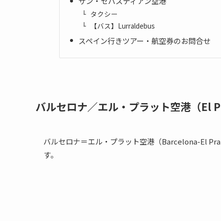
サン・セバスティアン空港
タクシー
【バス】Lurraldebus
スペイン行きツアー・航空券のお問合せ
バルセロナ／エル・プラット空港（El Prat
バルセロナ＝エル・プラット空港（Barcelona-El P
す。