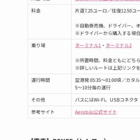
料金
片道7.25ユーロ／往復12.50ユ
※自動券売機、ドライバー、
※ドライバーから購入する場
乗り場
ターミナル1
・
ターミナル2
※所要時間、料金ともにどち
※詳しいルートは上記リンク
運行時間
空港発 05:35〜01:00頃／カタ
5～10分毎の運行
その他
バスにはWi-Fi、USBコネ
参考サイト
Aerobús公式サイト