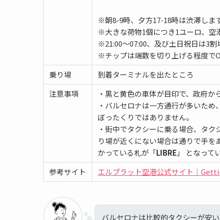
※朝8-9時、夕方17-18時は渋滞
※大きな荷物1個につき1ユーロ、空港
※21:00～07:00、及び土日祝日は
※チップは端数を切り上げる程度でO
乗り場
到着ターミナルを出たところ
注意事項
・黒と黄色の車体が目印で、政府か
・バルセロナは一方通行が多いため
ぼったくりではありません。
・街中でタクシーに乗る場合、タクシ
り場が近くにない場合は通りで手を
かっている札が「
LIBRE
」 となって
参考サイト
エルプラット空港公式サイト｜Getting t
バルセロナは比較的タクシーが安い