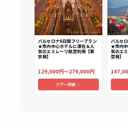
バルセロナ6日間フリープラン
バルセロ
★市内中心ホテルに滞在＆人
★市内
気のエミレーツ航空利用【東
気のエ
京発】
空発】
129,000円～279,000円
147,0
ツアー詳細