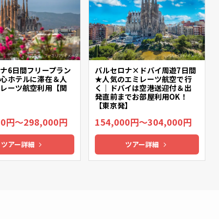
ナ6日間フリープラン
バルセロナ×ドバイ周遊7日間
中心ホテルに滞在＆人
★人気のエミレーツ航空で行
ミレーツ航空利用【関
く｜ドバイは空港送迎付＆出
発直前までお部屋利用OK！
【東京発】
00円～298,000円
154,000円～304,000円
ツアー詳細
ツアー詳細