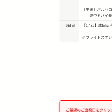
【午後】バルセ
＝＝途中ドバイ
6日目
【17:35】成田
※フライトスケジ
ご希望のご出発日をクリッ