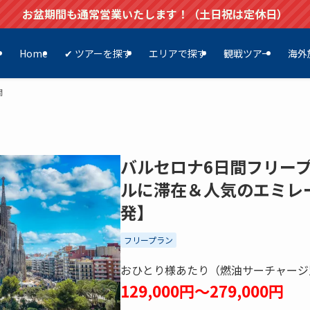
お盆期間も通常営業いたします！（土日祝は定休日）
Home
✔ ツアーを探す
エリアで探す
観戦ツアー
海外
間
バルセロナ6日間フリー
ルに滞在＆人気のエミレ
発】
フリープラン
おひとり様あたり（燃油サーチャージ
129,000円～279,000円