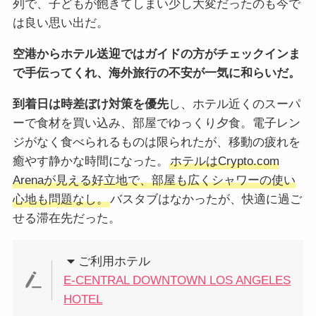
列で、子どもが飽きてしまい少し大変だったのも今で
は良い思い出だ。
空港からホテル送迎ではガイドの方がチェックインま
で手伝ってくれ、海外旅行の不安が一気に和らいだ。
到着日は時差ぼけ対策を優先
し、ホテル近くのスーパ
ーで食材を買い込み、部屋でゆっくり夕食。電子レン
ジがなく食べられるものは限られたが、移動の疲れを
癒やす静かな時間になった。
ホテルはCrypto.com
Arenaが見える好立地で、部屋も広くシャワーの使い
心地も問題なし。
バスタブはなかったが、快適に過ご
せる滞在先だった。
ご利用ホテル
E-CENTRAL DOWNTOWN LOS ANGELES
HOTEL