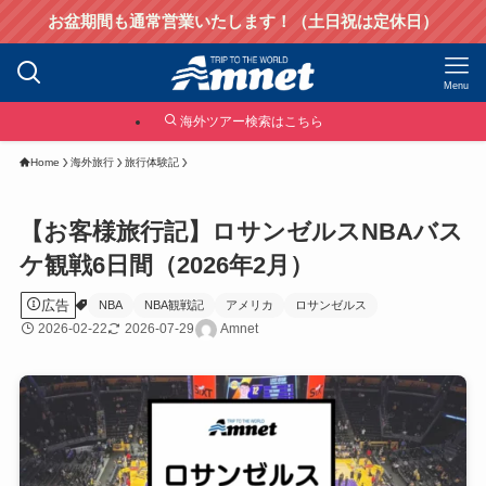
お盆期間も通常営業いたします！（土日祝は定休日）
Menu
海外ツアー検索はこちら
Home
海外旅行
旅行体験記
【お客様旅行記】ロサンゼルスNBAバス
ケ観戦6日間（2026年2月）
広告
NBA
NBA観戦記
アメリカ
ロサンゼルス
2026-02-22
2026-07-29
Amnet