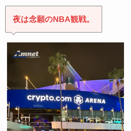
夜は念願のNBA観戦。