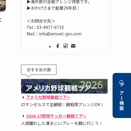
▶海外旅行全般アレンジ得意です。
▶おかげさまで創業29年目！
に
＜お問合せ先＞
Tel：03-4477-6733
Mail：info@amnet-jpn.com
、
おすすめの旅
ツアー検索
アメリカ野球観戦ツアー
ロサンゼルスで生観戦！観戦席アレンジOK！
2026-27欧州サッカー観戦ツアー
人間離れした凄まじいプレーを観に行こう！