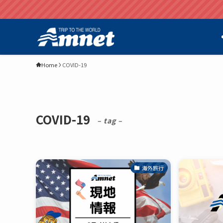
Home
COVID-19
COVID-19
– tag –
海外旅行