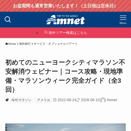
お盆期間も通常営業いたします！（土日祝は定休日）
Menu
海外ツアー検索はこちら
Home
海外旅行
サービス・オプショナルツアー
初めてのニューヨークシティマラソン不
安解消ウェビナー｜コース攻略・現地準
備・マラソンウィーク完全ガイド（全3
回）
2022-08-24
2026-06-10
Amnet
NYCマラソン
アメリカ