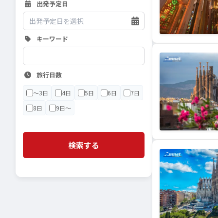
出発予定日
キーワード
旅行日数
〜3日
4日
5日
6日
7日
8日
9日〜
検索する