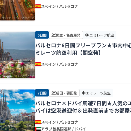
スペイン / バルセロナ
6日間
関空・名古屋発
エミレーツ航空
バルセロナ6日間フリープラン★市内中
ミレーツ航空利用【関空発】
スペイン / バルセロナ
7日間
成田・羽田発
エミレーツ航空
バルセロナ×ドバイ周遊7日間★人気の
バイは空港送迎付＆出発直前までお部屋
スペイン / バルセロナ
アラブ首長国連邦 / ドバイ