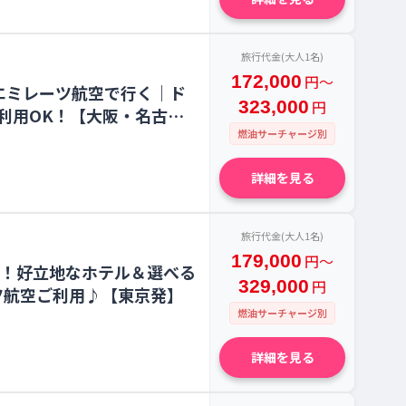
旅行代金(大人1名)
172,000
円〜
エミレーツ航空で行く｜ド
323,000
円
利用OK！【大阪・名古屋
燃油サーチャージ別
詳細を見る
旅行代金(大人1名)
179,000
円〜
間！好立地なホテル＆選べる
329,000
円
ツ航空ご利用♪【東京発】
燃油サーチャージ別
詳細を見る