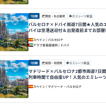
7日間
関空・名古屋発
エミレーツ航空
バルセロナ×ドバイ周遊7日間★人気の
バイは空港送迎付＆出発直前までお部屋
発】
スペイン / バルセロナ
アラブ首長国連邦 / ドバイ
7日間
成田・羽田発
エミレーツ航空
マドリード×バルセロナ2都市周遊7日
列車時間で自由度UP！人気のエミレー
スペイン / マドリード・バルセロナ