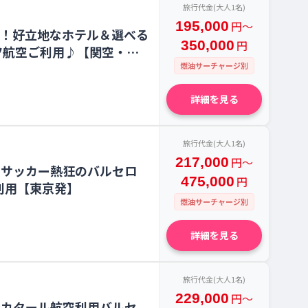
旅行代金(大人1名)
195,000
円〜
間！好立地なホテル＆選べる
350,000
円
ツ航空ご利用♪【関空・名
燃油サーチャージ別
詳細を見る
旅行代金(大人1名)
217,000
円〜
ンサッカー熱狂のバルセロ
475,000
円
利用【東京発】
燃油サーチャージ別
詳細を見る
旅行代金(大人1名)
229,000
円〜
★カタール航空利用バルセ