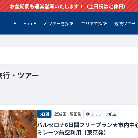
お盆期間も通常営業いたします！（土日祝は定休日）
Home
✔ ツアーを探す
エリアで探す
観戦ツアー
旅行・ツアー
6日間
成田・羽田発
エミレーツ航空
バルセロナ6日間フリープラン★市内中
ミレーツ航空利用【東京発】