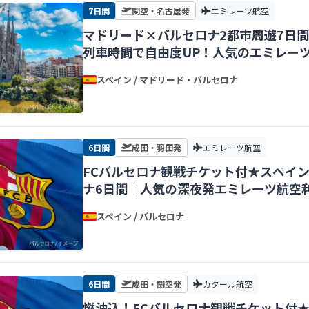
7日間
関空・名古屋発
エミレーツ航空
マドリード×バルセロナ2都市周遊7日
列車時間で自由度UP！人気のエミレー
古屋発】
スペイン / マドリード・バルセロナ
6日間
成田・羽田発
エミレーツ航空
FCバルセロナ観戦チケット付★スペイ
ナ6日間｜人気の深夜発エミレーツ航空
スペイン / バルセロナ
6日間
成田・関空発
カタール航空
燃油込！FCバルセロナ観戦チケット付