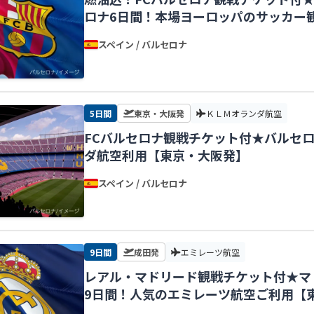
ロナ6日間！本場ヨーロッパのサッカー
スペイン / バルセロナ
5日間
東京・大阪発
ＫＬＭオランダ航空
FCバルセロナ観戦チケット付★バルセロ
ダ航空利用【東京・大阪発】
スペイン / バルセロナ
9日間
成田発
エミレーツ航空
レアル・マドリード観戦チケット付★マ
9日間！人気のエミレーツ航空ご利用【