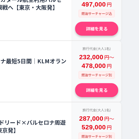
497,000
円
観戦へ【東京・大阪発】
燃油サーチャージ込
詳細を見る
旅行代金(大人1名)
232,000
円〜
ナ最短5日間｜KLMオラン
478,000
円
燃油サーチャージ別
詳細を見る
旅行代金(大人1名)
287,000
円〜
ドリード×バルセロナ周遊
529,000
円
東京発】
燃油サーチャージ別