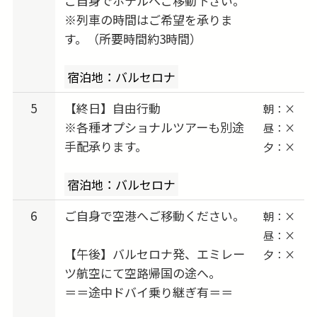
ご自身でホテルへご移動下さい。
※列車の時間はご希望を承りま
す。（所要時間約3時間）
宿泊地：バルセロナ
5
【終日】自由行動
朝：×
※各種オプショナルツアーも別途
昼：×
手配承ります。
夕：×
宿泊地：バルセロナ
6
ご自身で空港へご移動ください。
朝：×
昼：×
【午後】バルセロナ発、エミレー
夕：×
ツ航空にて空路帰国の途へ。
＝＝途中ドバイ乗り継ぎ有＝＝