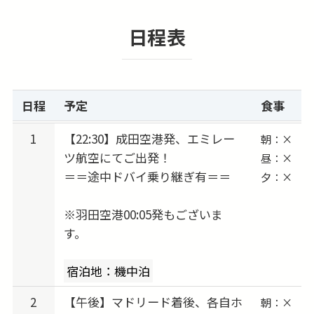
観光・ショッピング・グルメなど、興味や気分
日程表
に合わせて思いのままに楽しめます。
延泊したい、ビジネスクラスへ変更したい、他
都市に訪問したい…など、ご希望があればお知
らせください。
日程
予定
食事
アレンジして、お客様だけのプランを一緒に作
ります！
1
【22:30】成田空港発、エミレー
朝：×
ツ航空にてご出発！
昼：×
＝＝途中ドバイ乗り継ぎ有＝＝
夕：×
※羽田空港00:05発もございま
す。
宿泊地：機中泊
2
【午後】マドリード着後、各自ホ
朝：×