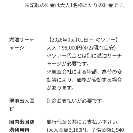
(土)
※記載の料金は大人1名様あたりの料金です。
23日
204,000円
問合せる
(日)
24日
204,000円
問合せる
燃油サーチ
【2026年05月01日 ～ のツアー】
(月)
ャージ
大人：98,000円(4/27現在目安)
25日
199,000円
※ツアー代金とは別に燃油サーチ
問合せる
(火)
ャージが必要です。
※航空会社による増額、為替の変
26日
199,000円
問合せる
(水)
動等により、価格が変動する場合
があります。
27日
199,000円
問合せる
(木)
現地出入国
別途お支払いが必要です。
税
28日
204,000円
問合せる
(金)
国内出国空
旅行代金と共にお支払い下さい。
29日
204,000円
港利用料
(大人金額3,160円、子供金額1,940
問合せる