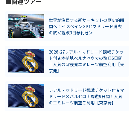
■関連ツアー
世界が注目する新サーキットの歴史的瞬
間へ！F1スペインGPとマドリード満喫
の旅＜観戦3日券付き＞
2026-27レアル・マドリード観戦チケッ
ト付★本拠地ベルナベウでの熱狂6日間
｜人気の深夜発エミレーツ航空利用【東
京発】
レアル・マドリード観戦チケット付★マ
ドリード×バルセロナ周遊9日間！人気
のエミレーツ航空ご利用【東京発】