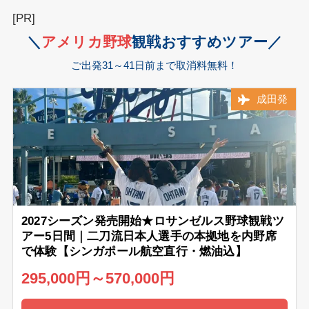
[PR]
＼
アメリカ
野球
観戦おすすめツアー／
ご出発31～41日前まで取消料無料！
成田発
2027シーズン発売開始★ロサンゼルス野球観戦ツ
アー5日間｜二刀流日本人選手の本拠地を内野席
で体験【シンガポール航空直行・燃油込】
295,000円～570,000円