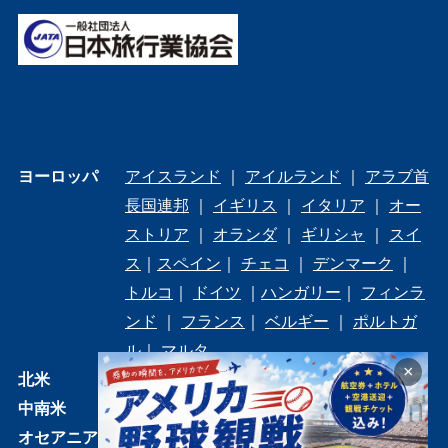
ヨーロッパ
アイスランド
｜
アイルランド
｜
アラブ首
長国連邦
｜
イギリス
｜
イタリア
｜
オー
ストリア
｜
オランダ
｜
ギリシャ
｜
スイ
ス
｜
スペイン
｜
チェコ
｜
デンマーク
｜
トルコ
｜
ドイツ
｜
ハンガリー
｜
フィンラ
ンド
｜
フランス
｜
ベルギー
｜
ポルトガ
ル
｜
マルタ
×
北米
アメリカ
中南米
メキシコ
オセアニア
オーストラリア