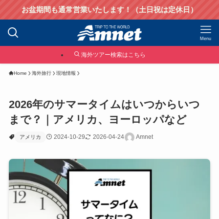
お盆期間も通常営業いたします！（土日祝は定休日）
Menu
海外ツアー検索はこちら
Home
海外旅行
現地情報
2026年のサマータイムはいつからいつ
まで？｜アメリカ、ヨーロッパなど
2024-10-29
2026-04-24
Amnet
アメリカ