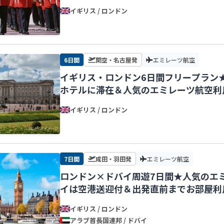
イギリス / ロンドン
6日間
関空・名古屋発
エミレーツ航空
イギリス・ロンドン6日間フリープラン
ホテルに滞在＆人気のエミレーツ航空利
イギリス / ロンドン
7日間
成田・羽田発
エミレーツ航空
ロンドン×ドバイ周遊7日間★人気のエ
イは空港送迎付＆出発直前までお部屋利
イギリス / ロンドン
アラブ首長国連邦 / ドバイ