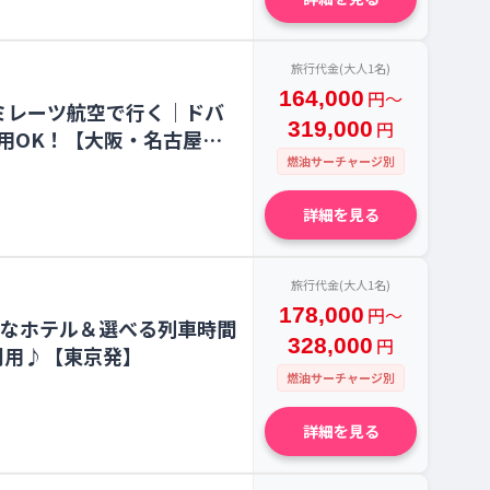
旅行代金(大人1名)
164,000
円〜
ミレーツ航空で行く｜ドバ
319,000
円
用OK！【大阪・名古屋
燃油サーチャージ別
詳細を見る
旅行代金(大人1名)
178,000
円〜
地なホテル＆選べる列車時間
328,000
円
利用♪【東京発】
燃油サーチャージ別
詳細を見る