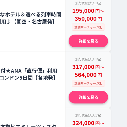
旅行代金(大人1名)
195,000
円〜
地なホテル＆選べる列車時間
350,000
円
利用♪【関空・名古屋発】
燃油サーチャージ別
詳細を見る
旅行代金(大人1名)
317,000
円〜
ト付★ANA「直行便」利用
564,000
円
ロンドン5日間【各地発】
燃油サーチャージ別
詳細を見る
旅行代金(大人1名)
324,000
円〜
付★本拠地エミレーツ・スタ