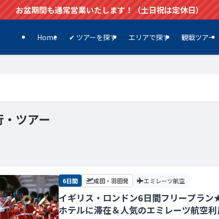
お盆期間も通常営業いたします！（土日祝は定休日）
Home
✔ ツアーを探す
エリアで探す
観戦ツアー
行・ツアー
6日間
成田・羽田発
エミレーツ航空
イギリス・ロンドン6日間フリープラン
ホテルに滞在＆人気のエミレーツ航空利