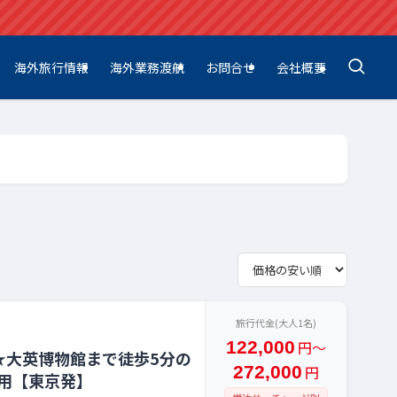
海外旅行情報
海外業務渡航
お問合せ
会社概要
旅行代金(大人1名)
122,000
円〜
★大英博物館まで徒歩5分の
272,000
円
用【東京発】