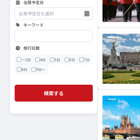
出発予定日
キーワード
旅行日数
〜3日
4日
5日
6日
7日
8日
9日〜
検索する