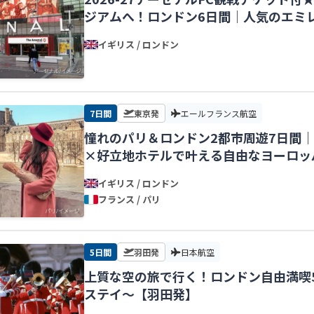
ジアムへ！ロンドン6日間｜人気のエミ
イギリス / ロンドン
7日間
東京発
エールフランス航空
憧れのパリ＆ロンドン2都市周遊7日間
×好立地ホテルで叶える自由なヨーロッ
イギリス / ロンドン
フランス / パリ
5日間
羽田発
日本航空
上質な空の旅で行く！ロンドン自由満喫5
ステイ〜【羽田発】