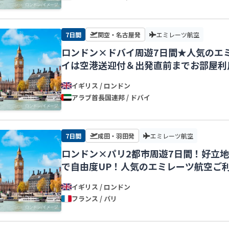
7日間
関空・名古屋発
エミレーツ航空
ロンドン×ドバイ周遊7日間★人気のエ
イは空港送迎付＆出発直前までお部屋利
発】
イギリス / ロンドン
アラブ首長国連邦 / ドバイ
7日間
成田・羽田発
エミレーツ航空
ロンドン×パリ2都市周遊7日間！好立
で自由度UP！人気のエミレーツ航空ご
イギリス / ロンドン
フランス / パリ