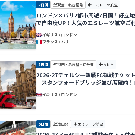
7日間
関空・名古屋発
エミレーツ航空
ロンドン×パリ2都市周遊7日間！好立
で自由度UP！人気のエミレーツ航空ご
イギリス / ロンドン
フランス / パリ
5日間
羽田・名古屋・伊丹発
ＡＮＡ
2026-27チェルシー観戦FC観戦チケッ
｜スタンフォードブリッジ並び席確約！
イギリス / ロンドン
6日間
成田発
エミレーツ航空
2026-27アーセナルFC観戦チケット