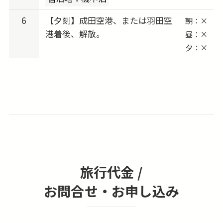
テナム
6
【夕刻】成田空港、または羽田空
朝：×
2027/05/13 (木) 出発 → 2027/05/15 (土) vs ノッ
港着後、解散。
昼：×
ティンガム・フォレスト
夕：×
2027/05/27 (木) 出発 → 2027/05/30 (日) vs ブラ
イトン
※会場は全てホーム「エミレーツ・スタジアム
（Emirates Stadium）」予定
※試合日時は予告なく変更になる可能性がござ
います。
旅行代金 /
お問合せ・お申し込み