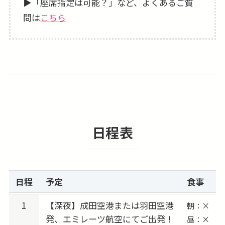
▶「座席指定は可能？」など、よくあるご質
★欲張りな旅も叶う！ツアーアレンジ可！
問は
こちら
せっかくヨーロッパに行くのにサッカー観戦だ
けでは物足りない！という方は
その他都市2〜3都市周遊プラン等へアレンジ手
配も可能です。お気軽にご相談ください。
【2026-27シーズン「ARSENAL FC（アーセナ
ルFC）」スケジュール（予定）】
日程表
2026/08/02 (日) 出発 → 2026/08/05 (水) vs ドル
トムント（ドイツ）★親善試合
2026/08/06 (木) 出発 → 2026/08/09 (日) vs コモ
1907（イタリア）★親善試合
日程
予定
食事
2026/08/19 (水) 出発 → 2026/08/21 (金) vs コヴ
ェントリー・シティ
1
【深夜】成田空港または羽田空港
朝：×
発、エミレーツ航空にてご出発！
2026/09/03 (木) 出発 → 2026/09/05 (土) vs チェ
昼：×