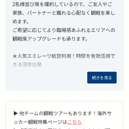
2名様並び席を確約しているので、ご友人やご
家族、パートナーと離れる心配なく観戦を楽し
めます。
ご希望に応じてより臨場感あふれるエリアへの
観戦席アップグレードも承ります。
★人気エミレーツ航空利用！時間を有効活用で
きる深夜出発
深夜出発なのでお仕事帰りでもそのままイギリ
続きを見る
スへ。
現地到着、出発が日中なので、到着したその日
からロンドンの街歩きを楽しめるのもポイント
です。
▶ 他チームの観戦ツアーもあります！海外サ
⇒ 直行便プランは
こちら
ッカー観戦特集ページは
こちら