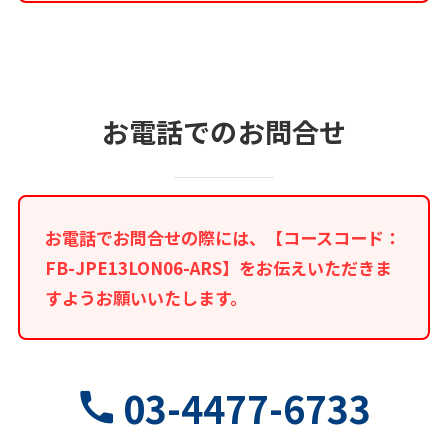
■燃油サーチャージは変動します。正式ご予約後
であっても燃油サーチャージに変動が生じた場合
は、差額の追加徴収もしくはご返金をさせて頂き
ます。
お電話でのお問合せ
■旅行代金はご予約時点での旅行代金が適用とな
ります。ご予約後に旅行代金に変動があった場
合、差額の返金及び追徴は行いません。
お電話でお問合せの際には、【コースコード：
■2名様1室ご利用が基本プランとなります。この
FB-JPE13LON06-ARS】をお伝えいただきま
場合ベッドが2つの「ツインルーム」もしくは大
すようお願いいたします。
型ベッド1台の「ダブルルーム」のどちらかのご
利用となり事前の確約は出来ません。又、3名様
でのご参加の場合は、3名様1室でのご案内となり
ますが、簡易ベッドの事前確約も出来ません。
03-4477-6733
■1名参加及び1名1室利用の場合、1人部屋追加代