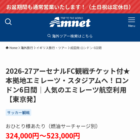
お盆期間も通常営業いたします！（土日祝は定休日）
Menu
海外ツアー検索はこちら
Home
海外旅行
イギリス旅行・ツアー
成田発 ロンドン 6日間
2026-27アーセナルFC観戦チケット付★
本拠地エミレーツ・スタジアムへ！ロン
ドン6日間｜人気のエミレーツ航空利用
【東京発】
サッカー観戦
おひとり様あたり（燃油サーチャージ別）
324,000円～523,000円