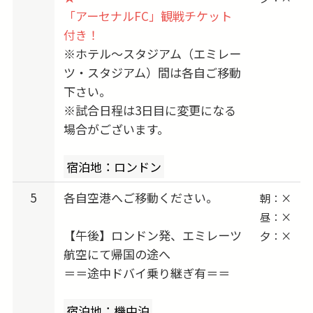
2027/01/04 (月) 出発 → 2027/01/06 (水) vs ブレ
「アーセナルFC」観戦チケット
付き！
ントフォード
※ホテル〜スタジアム（エミレー
2027/01/21 (木) 出発 → 2027/01/23 (土) vs ニュ
ツ・スタジアム）間は各自ご移動
ーカッスル
下さい。
2027/02/04 (木) 出発 → 2027/02/06 (土) vs リバ
※試合日程は3日目に変更になる
プール
場合がございます。
2027/02/18 (木) 出発 → 2027/02/20 (土) vs フラ
ム
宿泊地：ロンドン
2027/02/28 (日) 出発 → 2027/03/03 (水) vs クリ
5
各自空港へご移動ください。
朝：×
スタル・パレス
昼：×
2027/03/18 (木) 出発 → 2027/03/20 (土) vs サン
【午後】ロンドン発、エミレーツ
夕：×
ダーランド
航空にて帰国の途へ
2027/04/15 (木) 出発 → 2027/04/17 (土) vs アス
＝＝途中ドバイ乗り継ぎ有＝＝
トン・ヴィラ
2027/04/29 (木) 出発 → 2027/05/01 (土) vs トッ
宿泊地：機中泊