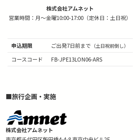
金が別途必要となります。
株式会社アムネット
■お部屋はシャワーオンリーのお部屋になる場合
営業時間：月～金曜10:00-17:00（定休日：土日祝）
が多く、バスタブ付きのお部屋の事前確約は出来
ません。
■本コースはインターネット限定商品のため、紙
申込期限
ご出発7日前まで
（土日祝前倒し）
媒体等のツアーパンフレットはございません。
■行き、もしくは帰りに乗継都市「ドバイ」での
コースコード
FB-JPE13LON06-ARS
途中降機も可能です。詳しくはお問合せ下さい。
■
旅行企画・実施
株式会社アムネット
東京都千代田区飯田橋4-4-8 東京中央ビル2F