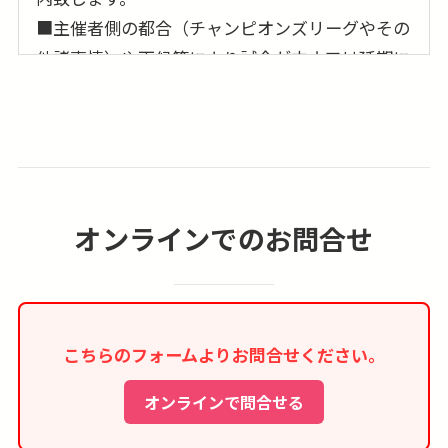
■主催者側の都合（チャンピオンズリーグやその
他諸事情）や天候等により試合が中止又は延期に
なった場合は観戦チケットの返金ならびに他試合
への振替は出来ませんので予めご了承下さい。
尚、場合によっては当社にて保障させて頂ける場
合もございますので、お問合わせ下さい。
■観戦できなかったチケットの日本へのご郵送は
オンラインでのお問合せ
承れません。
■空港／スタジアム〜ホテル間は各自移動となり
ます。
こちらのフォームよりお問合せください。
■表示時間はあくまで目安です。スケジュールは
予告なく変更になる場合がございます。
オンラインで問合せる
■現地空港諸税、燃油サーチャージ、日本出発空
港使用料は別途徴収させて頂きます。