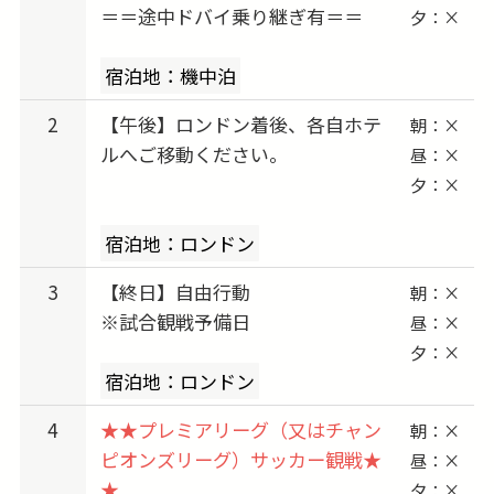
＝＝途中ドバイ乗り継ぎ有＝＝
夕：×
ルシー
2026/10/08 (木) 出発 → 2026/10/10 (土) vs リー
宿泊地：機中泊
ズ・ユナイテッド
2026/10/22 (木) 出発 → 2026/10/24 (土) vs エヴ
2
【午後】ロンドン着後、各自ホテ
朝：×
ァートン
ルへご移動ください。
昼：×
2026/11/05 (木) 出発 → 2026/11/07 (土) vs ハ
夕：×
ル・シティ
宿泊地：ロンドン
2026/11/26 (木) 出発 → 2026/11/28 (土) vs マン
チェスター・シティ
3
【終日】自由行動
朝：×
2025/11/30 (日) 出発 → 2026/12/12 (土) vs ボー
※試合観戦予備日
昼：×
ンマス
夕：×
宿泊地：ロンドン
2026/12/17 (木) 出発 → 2026/12/19 (土) vs マン
チェスター・ユナイテッド
4
★★プレミアリーグ（又はチャン
朝：×
2026/12/31 (木) 出発 → 2027/01/02 (土) vs イプ
ピオンズリーグ）サッカー観戦★
昼：×
スウィッチ・タウン
★
夕：×