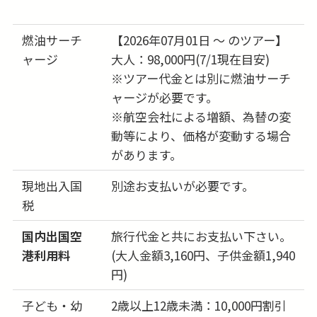
25日
-
(火)
燃油サーチ
【2026年07月01日 ～ のツアー】
26日
-
ャージ
大人：98,000円(7/1現在目安)
(水)
※ツアー代金とは別に燃油サーチ
27日
-
ャージが必要です。
(木)
※航空会社による増額、為替の変
28日
-
動等により、価格が変動する場合
(金)
があります。
29日
-
(土)
現地出入国
別途お支払いが必要です。
30日
税
-
(日)
国内出国空
旅行代金と共にお支払い下さい。
31日
-
港利用料
(大人金額3,160円、子供金額1,940
(月)
円)
子ども・幼
2歳以上12歳未満：10,000円割引