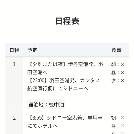
久しぶりの方や初めてのオーストラリア旅行で
も安心。ウルル到着時には日本語係員がお出迎
日程表
えし、滞在中に役立つ情報も案内してくれま
す。現地で困った時も日本語サポートがあるた
め、不安なく旅を楽しめます。
日程
予定
食事
★ウルルの星空と野外ディナーを堪能
旅のハイライトは、オーストラリアの大自然の
1
【夕刻または夜】伊丹空港発、羽
朝：×
田空港へ
中で楽しむ野外ディナー「マイ・ウルル・ラ・
昼：×
【22:00】羽田空港発、カンタス
夕：×
イラ」。広大なアウトバックの空の下で味わう
航空直行便にてシドニーへ
特別な食事は忘れられない思い出に。天候が良
ければ日本語解説付きの星空観賞も楽しめ、南
宿泊地：機中泊
半球ならではの満天の星空を体験できます。
2
【8:55】シドニー空港着、専用車
朝：×
にてホテルへ
昼：×
★カンタス航空利用で快適な空の旅
夕：×