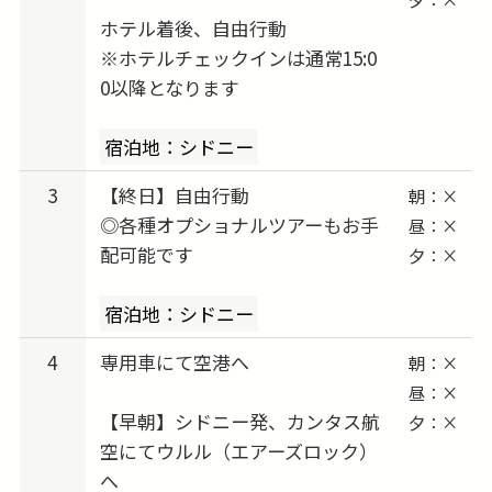
往路は羽田からカンタス航空の直行便を利用
ホテル着後、自由行動
し、移動もスムーズ。長距離旅行でも安心して
※ホテルチェックインは通常15:0
ご参加いただけます。シドニーとウルルの人気
0以降となります
2都市にそれぞれしっかり滞在できる行程なの
で、都市観光も大自然もどちらも楽しみたい方
宿泊地：シドニー
にぴったりの充実プランです。
3
【終日】自由行動
朝：×
◎各種オプショナルツアーもお手
昼：×
📌欲張り旅も叶う！ツアーアレンジは自由自
配可能です
夕：×
在！
観戦チケットの手配や、延泊したい、ビジネス
宿泊地：シドニー
クラスへ変更したい、他都市に訪問したい…な
4
専用車にて空港へ
朝：×
ど、ご希望があればお知らせください。お客様
昼：×
だけのプラン作りをお手伝いいたします。
【早朝】シドニー発、カンタス航
夕：×
空にてウルル（エアーズロック）
へ