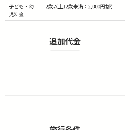
子ども・幼
2歳以上12歳未満：2,000円割引
31日
-
児料金
(月)
追加代金
旅行条件