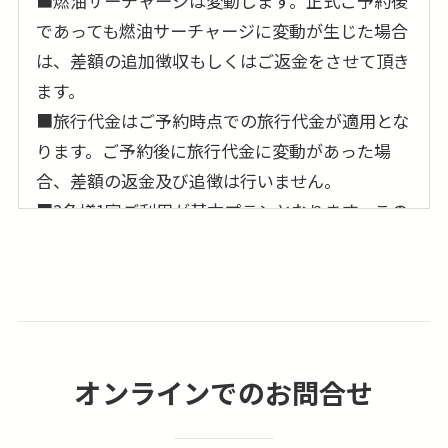
■燃油サーチャージは変動します。正式ご予約後
であっても燃油サーチャージに変動が生じた場合
は、差額の追加徴収もしくはご返金をさせて頂き
ます。
■旅行代金はご予約時点での旅行代金が適用とな
ります。ご予約後に旅行代金に変動があった場
合、差額の返金及び追徴は行いません。
■2名様1室ご利用が基本プランとなります。この
場合ベッドが2つの「ツインルーム」もしくは大
型ベッド1台の「ダブルルーム」のどちらかのご
利用となり事前の確約は出来ません。又、3名様
でのご参加の場合は、3名様1室でのご案内となり
ますが、簡易ベッドの事前確約も出来ません。
オンラインでのお問合せ
■1名参加及び1名1室利用の場合、1人部屋追加代
金が別途必要となります。