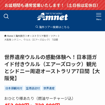
お盆期間も通常営業いたします！（土日祝は定休日）
Menu
海外ツアー検索はこちら
Home
海外旅行
オーストラリア旅行・ツアー
大阪発 シドニー、ウルル（エアーズロック） 7日間
世界遺産ウルルの感動体験へ！日本語ガ
イド付きウルル（エアーズロック）観光
とシドニー周遊オーストラリア7日間【大
阪発】
日本語観光付
空港送迎付
世界遺産
おひとり様あたり（燃油サーチャージ込）