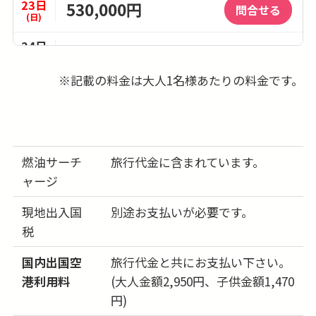
23日
530,000円
問合せる
(日)
24日
-
(月)
※記載の料金は大人1名様あたりの料金です。
25日
510,000円
問合せる
(火)
26日
-
(水)
燃油サーチ
旅行代金に含まれています。
27日
492,000円
問合せる
ャージ
(木)
28日
現地出入国
別途お支払いが必要です。
-
(金)
税
29日
530,000円
問合せる
国内出国空
旅行代金と共にお支払い下さい。
(土)
港利用料
(大人金額2,950円、子供金額1,470
30日
510,000円
円)
問合せる
(日)