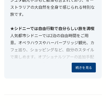
ストラリアの大自然を全身で感じられる特別な
旅です。
★シドニーでは自由行動で自分らしい旅を満喫
人気都市シドニーでは2泊の自由時間をご用
意。オペラハウスやハーバーブリッジ観光、カ
フェ巡り、ショッピングなど、自分のスタイル
で楽しめます。オプショナルツアーの追加手配
も可能なので、世界遺産ブルーマウンテンズ観
続きを見る
光など、さらに充実した旅へのアレンジもおす
すめです。
★日本語ガイド＆送迎付きで初めてでも安心
空港〜ホテル間の往復送迎付きで、海外旅行が