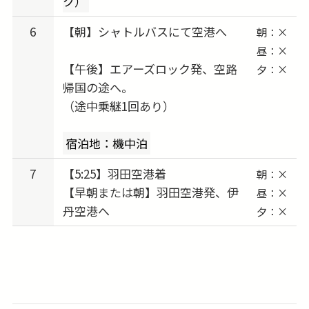
ク）
6
【朝】シャトルバスにて空港へ
朝：×
昼：×
【午後】エアーズロック発、空路
夕：×
帰国の途へ。
（途中乗継1回あり）
宿泊地：機中泊
7
【5:25】羽田空港着
朝：×
【早朝または朝】羽田空港発、伊
昼：×
丹空港へ
夕：×