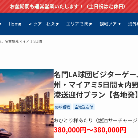
お盆期間も通常営業いたします！（土日祝は定休日）
Home
✔ ツアーを探す
エリアで探す
観戦ツアー
海外
、名古屋発 マイアミ 5日間
名門LA球団ビジターゲ
州・マイアミ5日間★内
港送迎付プラン【各地発
野球観戦
空港送迎付
おひとり様あたり（燃油サーチャージ
380,000円～380,000円