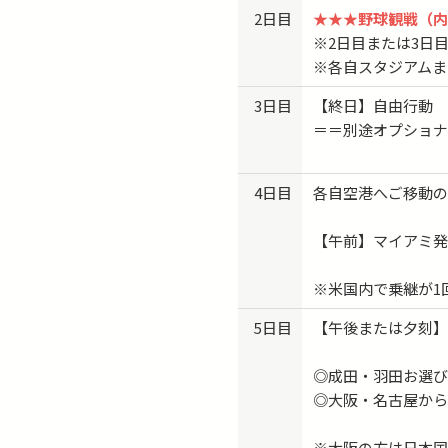
2日目
★★★野球観戦（内
※2日目または3日
※各自スタジアムま
3日目
【終日】自由行動
＝＝別途オプショナ
4日目
各自空港へご移動
【午前】マイアミ
※米国内で乗継が1
5日目
【午後または夕刻
◎成田・羽田お選
◎大阪・名古屋か
※大阪の方は日本国