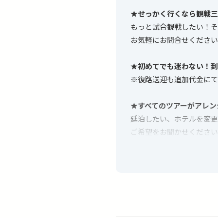
★せっかく行くなら観戦三
もっと試合観戦したい！そ
お気軽にお問合せください
★初めてでも迷わない！到
※復路送迎も追加代金にて
★すべてのツアーがアレン
延泊したい、ホテルを変更
ご希望をお聞かせください
★2026対戦カード（ビ
5/30-6/03 出発 → 6/01-6/0
6/07-6/10 出発 → 6/09-6/11
6/10-6/13 出発 → 6/12-6/14
6/20-6/23 出発 → 6/22-6/2