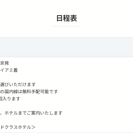
 vs. San Diego Padres （San Diego, California）
 vs. Oakland Athletics （Oakland, California）
日程表
9 vs. New York Yankees （Bronx, New York）
 vs. Philadelphia Phillies （Philadelphia, Pennsylvania）
26 vs. New York Mets （Queens, New York）
 vs. Chicago Cubs （Chicago, Illinois）
9 vs. Arizona Diamondbacks （Phoenix, Arizona）
9 vs. Colorado Rockies （Denver, Colorado）
東京発
 vs. Atlanta Braves （Atlanta, Georgia）
マイアミ着
 vs. Detroit Tigers （Detroit, Michigan）
 vs. Miami Marlins （Miami, Florida）
お選びいただけます
らの国内線は無料手配可能です
 vs. Cincinnati Reds （Cincinnati, Ohio）
回入ります
 vs. San Francisco Giants （San Francisco, California）
え、ホテルまでご案内いたします
ードクラスホテル＞