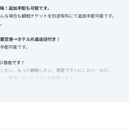
昧！追加手配も可能です。
んな場合も観戦チケットを別途有料にて追加手配可能です。
。
着空港→ホテル片道送迎付き！
手配可能です。
ジ自由です！
したい、もっと観戦したい、周遊プランにしたい…など、
。ご要望に沿ったプランを提案します。
ジター）は下記の通りです
4 vs. Arizona Diamondbacks （Phoenix, Arizona）
 vs. Pittsburgh Pirates （Pittsburgh, Pennsylvania）
 vs. Chicago White Sox （Chicago, Illinois）
4 vs. Minnesota Twins （Minneapolis, Minnesota）