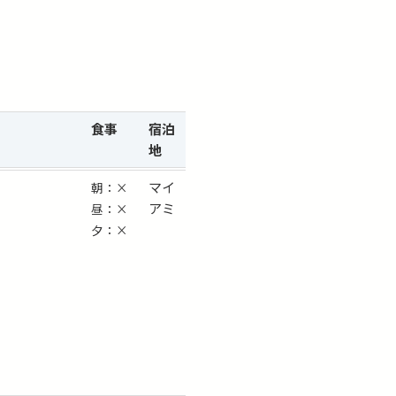
食事
宿泊
地
マイ
朝：×
アミ
昼：×
夕：×