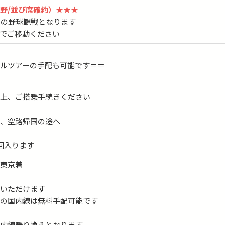
野/並び席確約）★★★
目の野球観戦となります
でご移動ください
ルツアーの手配も可能です＝＝
の上、ご搭乗手続きください
発、空路帰国の途へ
回入ります
】東京着
びいただけます
らの国内線は無料手配可能です
内線乗り換えとなります。