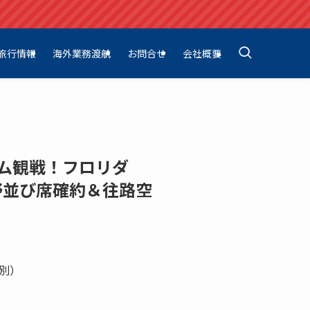
旅行情報
海外業務渡航
お問合せ
会社概要
ーム観戦！フロリダ
野並び席確約＆往路空
】
別）