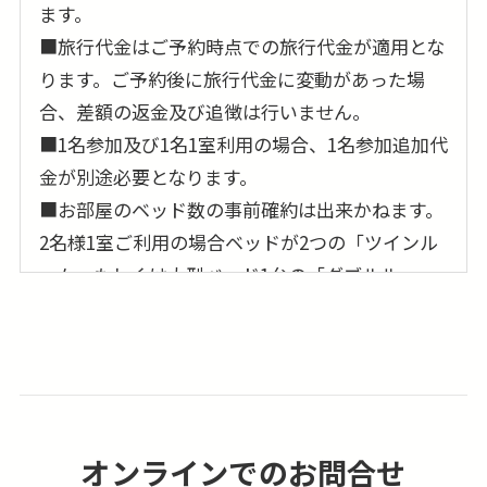
ます。
■旅行代金はご予約時点での旅行代金が適用とな
ります。ご予約後に旅行代金に変動があった場
合、差額の返金及び追徴は行いません。
■1名参加及び1名1室利用の場合、1名参加追加代
金が別途必要となります。
■お部屋のベッド数の事前確約は出来かねます。
2名様1室ご利用の場合ベッドが2つの「ツインル
ーム」もしくは大型ベッド1台の「ダブルルー
ム」のどちらかのご利用となり事前の確約は出来
ません。又、3名様でのご参加の場合は、簡易ベ
ッドのリクエストを行いますが、事前確約は出来
ません。
■お部屋はシャワーオンリーになる場合がありま
オンラインでのお問合せ
す。バスタブ付きのお部屋のリクエストは可能で