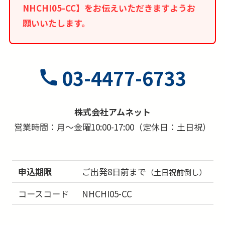
NHCHI05-CC】をお伝えいただきますようお
■追加代金にて観戦座席カテゴリのご指定が出来
願いいたします。
る場合もございますのでお問合せください。
■観戦チケットの受け取りのためスマートフォン
が必須となります。
■天候等の理由で中止になった場合は、チーム側
03-4477-6733
が示す代替日に観戦頂くことになります。試合日
が変更になり代替日時が合わない場合でも返金等
株式会社アムネット
はございません。ご了承ください。
営業時間：月～金曜10:00-17:00（定休日：土日祝）
■試合開始日時は予告なく変更される場合がござ
います。必ずご自身で公式サイトにてご確認をお
願いいたします。
申込期限
ご出発8日前まで
（土日祝前倒し）
コースコード
NHCHI05-CC