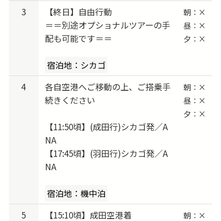
8/02-8/05 出発 → 8/04-8/06 vs. Cincinnati
3
【終日】自由行動
朝：×
Reds
＝＝別途オプショナルツアーの手
昼：×
8/05-8/08 出発 → 8/07-8/09 vs. Pittsburgh
配も可能です＝＝
夕：×
Pirates
8/16-8/19 出発 → 8/18-8/20 vs. Miami Marlins
宿泊地：シカゴ
8/19-8/22 出発 → 8/21-8/23 vs. Washington
4
各自空港へご移動の上、ご搭乗手
朝：×
Nationals
続きください
昼：×
8/30-9/02 出発 → 9/01-9/03 vs. Milwaukee
夕：×
Brewers
【11:50頃】(成田行)シカゴ発／A
9/02-9/05 出発 → 9/04-9/06 vs. St. Louis
NA
Cardinals
【17:45頃】(羽田行)シカゴ発／A
9/13-9/16 出発 → 9/15-9/17 vs. Colorado
NA
Rockies
宿泊地：機中泊
9/23-9/26 出発 → 9/25-9/27 vs. Los Angeles
Dodgers
5
【15:10頃】成田空港着
朝：×