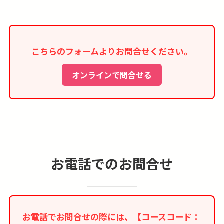
すが事前確約は出来ません。
■宿泊税（観光税、シティータックス）が別途必
要な場合がございます。こちらはツアー代金に含
こちらのフォームよりお問合せください。
まれておりませんので、ご利用ホテルをチェック
インまたはチェックアウトされる際に直接ホテル
オンラインで問合せる
へお支払いください。
■米国に短期商用・観光目的（90日以下）で渡航
予定の無査証渡航者は、米国行きの航空機や船舶
に搭乗する前にオンラインで渡航認証（ESTA）
を受ける事が義務付けされますので、ご注意くだ
さい。詳細は
こちら
をご覧ください。
お電話でのお問合せ
■本コースはインターネット限定商品のため、紙
媒体等のツアーパンフレットはございません。
お電話でお問合せの際には、【コースコード：
≪野球観戦について≫