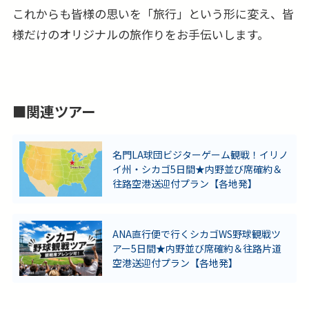
これからも皆様の思いを「旅行」という形に変え、皆
様だけのオリジナルの旅作りをお手伝いします。
■関連ツアー
名門LA球団ビジターゲーム観戦！イリノ
イ州・シカゴ5日間★内野並び席確約＆
往路空港送迎付プラン【各地発】
ANA直行便で行くシカゴWS野球観戦ツ
アー5日間★内野並び席確約＆往路片道
空港送迎付プラン【各地発】