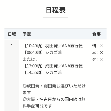
道送迎付き！
日程表
往路送迎付きプランなのでシカゴ到着後、スム
ーズにご移動頂けます！
※復路送迎も追加代金にて手配可能です。
日程
予定
食事
📌欲張り旅も叶う！ツアーアレンジは自由自
在！
1
【10:40頃】羽田発／ANA直行便
朝：×
【08:40頃】シカゴ着
観戦チケットの手配や、延泊したい、ビジネス
昼：×
または、
夕：×
クラスへ変更したい、他都市に訪問したい…な
【17:00頃】成田発／ANA直行便
ど、ご希望があればお知らせください。お客様
【14:55頃】シカゴ着
だけのプラン作りをお手伝いいたします。
◎成田発・羽田発お選びいただけ
★2026対戦カードは下記の通りです
ます
5/13-5/16 出発 → 5/15-5/17 vs. Chicago White
◎大阪・名古屋からの国内線は無
Sox
料手配可能です