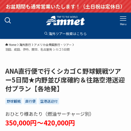
お盆期間も通常営業いたします！（土日祝は定休日）
Menu
海外ツアー検索はこちら
Home
海外旅行
アメリカ合衆国旅行・ツアー
羽田、成田、伊丹、関空、名古屋発 シカゴ 5日間
ANA直行便で行くシカゴＣ野球観戦ツア
ー5日間★内野並び席確約＆往路空港送迎
付プラン【各地発】
野球観戦
直行便
空港送迎付
おひとり様あたり（燃油サーチャージ別）
350,000円～420,000円