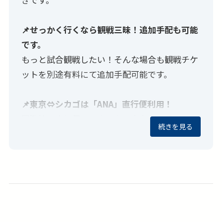
📌せっかく行くなら観戦三昧！追加手配も可能
です。
もっと試合観戦したい！そんな場合も観戦チケ
ットを別途有料にて追加手配可能です。
📌東京⇔シカゴは「ANA」直行便利用！
国際線は直行便でラクラク＆安心の日系
続きを見る
「ANA」指定。ビジネスクラスへの変更も別途
有料にて可能です。
※大阪・名古屋同料金です。他空港発着はお問
合せください。
📌初めてでも迷わない！シカゴ空港→ホテル片