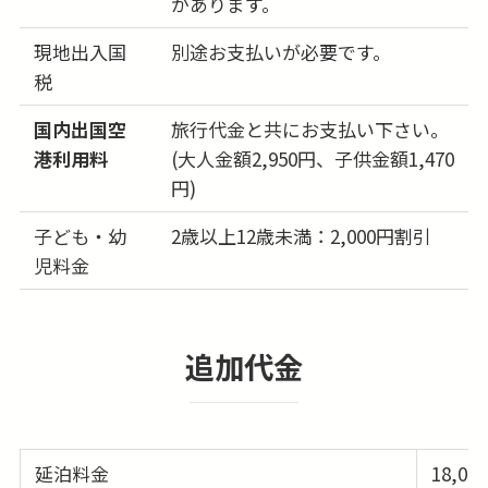
があります。
26日
-
現地出入国
別途お支払いが必要です。
(水)
税
27日
-
(木)
国内出国空
旅行代金と共にお支払い下さい。
28日
-
港利用料
(大人金額2,950円、子供金額1,470
(金)
円)
29日
-
(土)
子ども・幼
2歳以上12歳未満：2,000円割引
児料金
30日
360,000円
問合せる
(日)
31日
360,000円
問合せる
追加代金
(月)
延泊料金
18,00