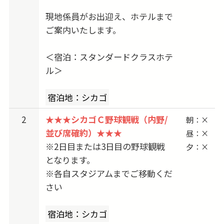
5/27-5/30 出発 → 5/29-5/31 vs. Atlanta Braves
現地係員がお出迎え、ホテルまで
6/07-6/10 出発 → 6/09-6/11 vs. Houston
ご案内いたします。
Astros
6/10-6/13 出発 → 6/12-6/14 vs. Texas Rangers
＜宿泊：スタンダードクラスホテ
6/21-6/24 出発 → 6/23-6/25 vs. New York Mets
ル＞
6/24-6/27 出発 → 6/26-6/28 vs. Philadelphia
Phillies
宿泊地：シカゴ
7/01-7/04 出発 → 7/03-7/05 vs. Milwaukee
2
★★★シカゴＣ野球観戦（内野/
朝：×
Brewers
並び席確約）★★★
昼：×
7/04-7/07 出発 → 7/06-7/08 vs. St. Louis
※2日目または3日目の野球観戦
夕：×
Cardinals
となります。
7/15-7/18 出発 → 7/17-7/19 vs. Arizona
※各自スタジアムまでご移動くだ
Diamondbacks
さい
7/22-7/25 出発 → 7/24-7/26 vs. San Francisco
Giants
宿泊地：シカゴ