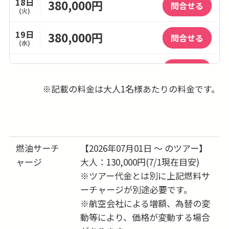
18日
380,000円
問合せる
(火)
19日
380,000円
問合せる
(水)
20日
350,000円
問合せる
(木)
※記載の料金は大人1名様あたりの料金です。
21日
350,000円
問合せる
(金)
22日
360,000円
問合せる
(土)
燃油サーチ
【2026年07月01日 ～ のツアー】
23日
ャージ
大人：130,000円(7/1現在目安)
-
(日)
※ツアー代金とは別に上記燃料サ
24日
ーチャージが別途必要です。
-
(月)
※航空会社による増額、為替の変
25日
動等により、価格が変動する場合
-
(火)