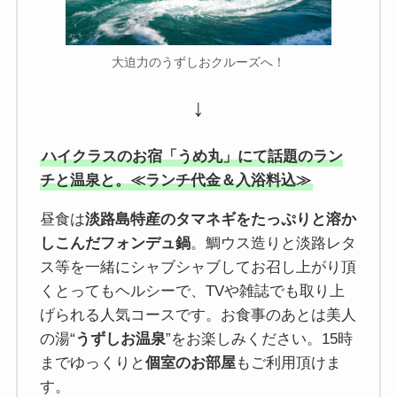
大迫力のうずしおクルーズへ！
↓
ハイクラスのお宿「うめ丸」にて話題のラン
チと温泉と。≪ランチ代金＆入浴料込≫
昼食は
淡路島特産のタマネギをたっぷりと溶か
しこんだフォンデュ鍋
。鯛ウス造りと淡路レタ
ス等を一緒にシャブシャブしてお召し上がり頂
くとってもヘルシーで、TVや雑誌でも取り上
げられる人気コースです。お食事のあとは美人
の湯“
うずしお温泉
”をお楽しみください。15時
までゆっくりと
個室のお部屋
もご利用頂けま
す。