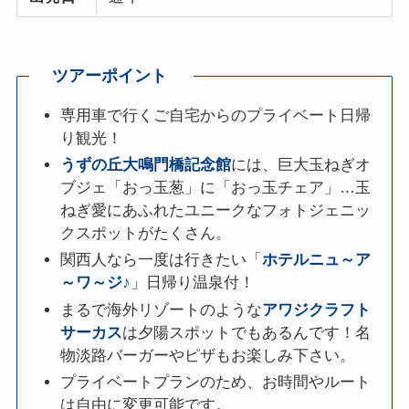
ツアーポイント
専用車で行くご自宅からのプライベート日帰
り観光！
うずの丘大鳴門橋記念館
には、巨大玉ねぎオ
ブジェ「おっ玉葱」に「おっ玉チェア」…玉
ねぎ愛にあふれたユニークなフォトジェニッ
クスポットがたくさん。
関西人なら一度は行きたい「
ホテルニュ～ア
～ワ～ジ
♪
」日帰り温泉付！
まるで海外リゾートのような
アワジクラフト
サーカス
は夕陽スポットでもあるんです！名
物淡路バーガーやピザもお楽しみ下さい。
プライベートプランのため、お時間やルート
は自由に変更可能です。