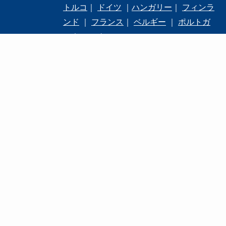
トルコ
｜
ドイツ
｜
ハンガリー
｜
フィンラ
ンド
｜
フランス
｜
ベルギー
｜
ポルトガ
ル
｜
マルタ
北米
アメリカ
電話する
メールで問合せる
トップへ
中南米
メキシコ
オセアニア
オーストラリア
会社概要
旅行業登録票・旅行業約款・その他
プライバシーポリシー
FAQ
©
2023 Amnet Inc.