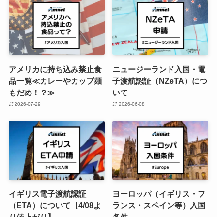
アメリカに持ち込み禁止食
ニュージーランド入国・電
品一覧≪カレーやカップ麺
子渡航認証（NZeTA）につ
もだめ！？≫
いて
2026-07-29
2026-06-08
イギリス電子渡航認証
ヨーロッパ（イギリス・フ
（ETA）について【4/08よ
ランス・スペイン等）入国
り値上がり】
条件