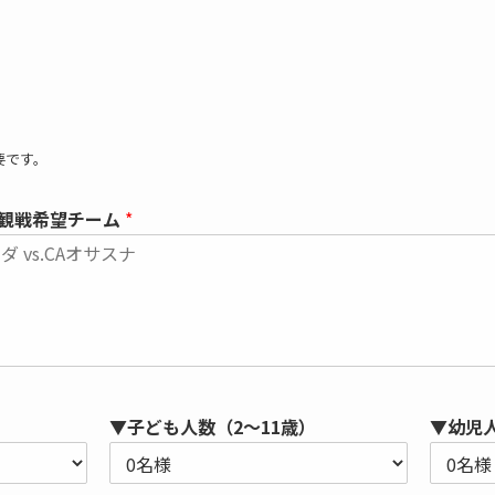
要です。
観戦希望チーム
*
▼子ども人数（2～11歳）
▼幼児