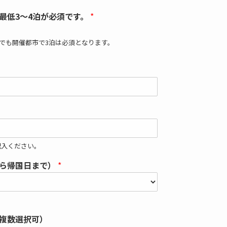
最低3～4泊が必須です。
*
でも開催都市で3泊は必須となります。
記入ください。
から帰国日まで）
*
複数選択可）