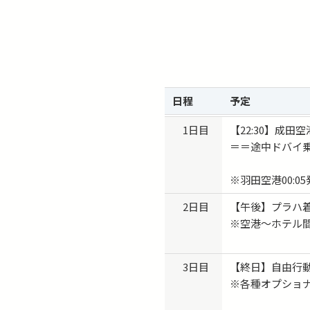
日程
予定
1日目
【22:30】成
＝＝途中ドバイ
※羽田空港00:0
2日目
【午後】プラハ
※空港〜ホテル
3日目
【終日】自由行
※各種オプショ