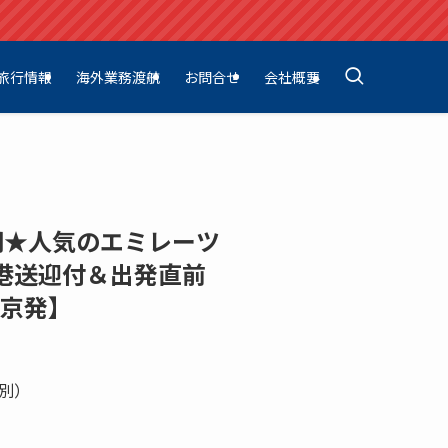
旅行情報
海外業務渡航
お問合せ
会社概要
間★人気のエミレーツ
港送迎付＆出発直前
東京発】
別）