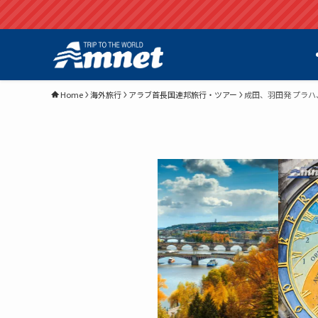
Home
海外旅行
アラブ首長国連邦旅行・ツアー
成田、羽田発 プラハ