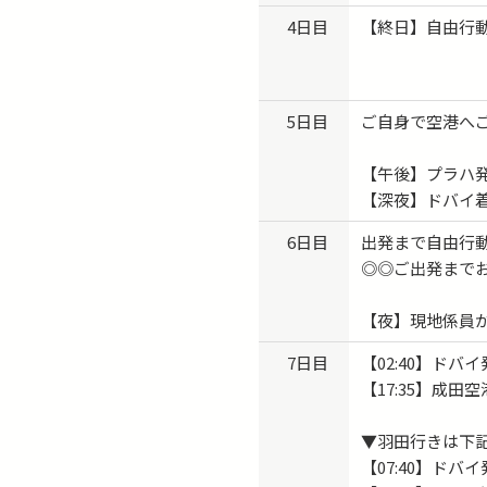
4日目
【終日】自由行
5日目
ご自身で空港へ
【午後】プラハ
【深夜】ドバイ
6日目
出発まで自由行
◎◎ご出発まで
【夜】現地係員
7日目
【02:40】ド
【17:35】成田
▼羽田行きは下
【07:40】ド