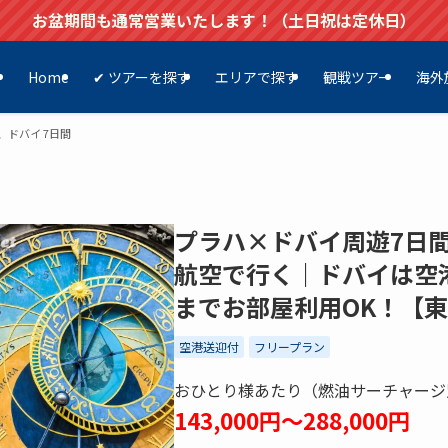
お盆期間も通常営業いたします！（土日祝は定休日）
Home
✔ ツアーを探す
エリアで探す
観戦ツアー
海外
、ドバイ 7日間
プラハ×ドバイ周遊7日
航空で行く｜ドバイは空
までお部屋利用OK！【
空港送迎付
フリープラン
おひとり様あたり（燃油サーチャージ
143,000円～288,000円