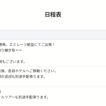
日程表
田空港発、エミレーツ航空にてご出発！
乗り継ぎ有＝＝
5発もございます。
着後、各自ホテルへご移動ください。
間の送迎も別途手配承ります。
動
ナルツアーも別途手配承ります。