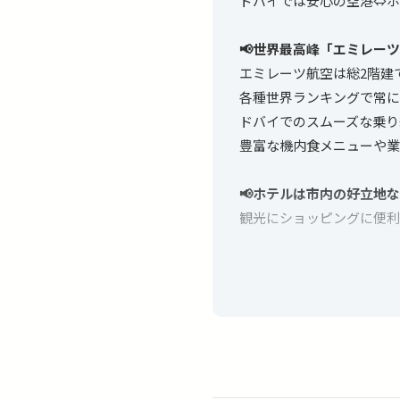
ドバイでは安心の空港⇔ホ
📢世界最高峰「エミレー
エミレーツ航空は総2階建
各種世界ランキングで常に
ドバイでのスムーズな乗り
豊富な機内食メニューや業
📢ホテルは市内の好立地
観光にショッピングに便利
📢自分だけのオーダーメ
観光・ショッピング・グル
延泊したい、ビジネスクラ
お客様のご要望に合わせた