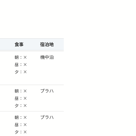
食事
宿泊
地
機中泊
朝：×
昼：×
夕：×
プラハ
朝：×
昼：×
夕：×
プラハ
朝：×
昼：×
夕：×