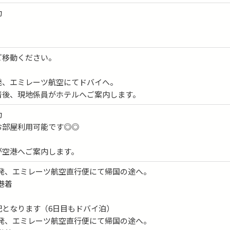
動
ご移動ください。
発、エミレーツ航空にてドバイへ。
着後、現地係員がホテルへご案内します。
動
お部屋利用可能です◎◎
が空港へご案内します。
バイ発、エミレーツ航空直行便にて帰国の途へ。
空港着
記となります（6日目もドバイ泊）
バイ発、エミレーツ航空直行便にて帰国の途へ。