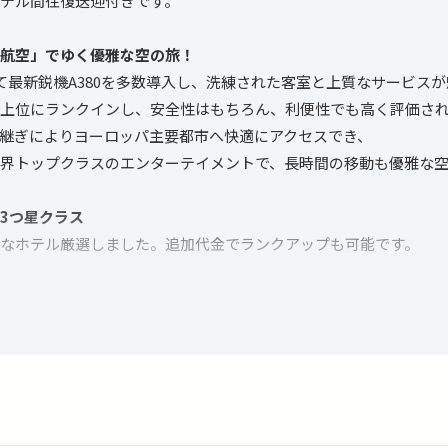
テル間往復送迎付きです。
ツ航空」でゆく優雅な空の旅！
て最新鋭機A380を多数導入し、洗練された客室と上質なサービス
上位にランクインし、安全性はもちろん、利便性でも高く評価さ
継ぎによりヨーロッパ主要都市へ快適にアクセスでき、
界トップクラスのエンターテイメントで、長時間の移動も優雅な
な3つ星クラス
なホテル厳選しました。追加代金でランクアップも可能です。
イド旅！ツアーアレンジ自由自在
メなど、興味や気分に合わせて思いのままに楽しめます。
スへ変更したい、他都市に訪問したい…など、ご希望があればお
カスタマイズが可能です。