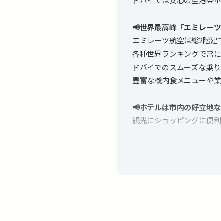
ドバイでは安心の空港⇔ホ
📢世界最高峰「エミレー
エミレーツ航空は総2階建
各種世界ランキングで常に
ドバイでのスムーズな乗り
豊富な機内食メニューや業
📢ホテルは市内の好立地
観光にショッピングに便利
📢自分だけのオーダーメ
観光・ショッピング・グル
延泊したい、ビジネスクラ
お客様のご要望に合わせた