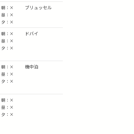
ブリュッセル
朝：×
昼：×
夕：×
ドバイ
朝：×
昼：×
夕：×
機中泊
朝：×
昼：×
夕：×
朝：×
昼：×
夕：×