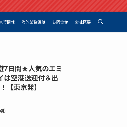
旅行情報
海外業務渡航
お問合せ
会社概要
遊7日間★人気のエミ
イは空港送迎付＆出
K！【東京発】
別）