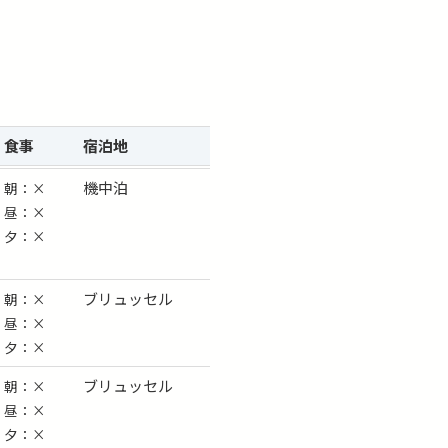
食事
宿泊
地
機中泊
朝：×
昼：×
夕：×
ブリュッセル
朝：×
昼：×
夕：×
ブリュッセル
朝：×
昼：×
夕：×