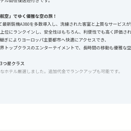
テル間往復送迎付きです。
ツ航空」でゆく優雅な空の旅！
て最新鋭機A380を多数導入し、洗練された客室と上質なサービス
上位にランクインし、安全性はもちろん、利便性でも高く評価さ
継ぎによりヨーロッパ主要都市へ快適にアクセスでき、
界トップクラスのエンターテイメントで、長時間の移動も優雅な
な3つ星クラス
なホテル厳選しました。追加代金でランクアップも可能です。
イド旅！ツアーアレンジ自由自在
メなど、興味や気分に合わせて思いのままに楽しめます。
スへ変更したい、他都市に訪問したい…など、ご希望があればお
カスタマイズが可能です。