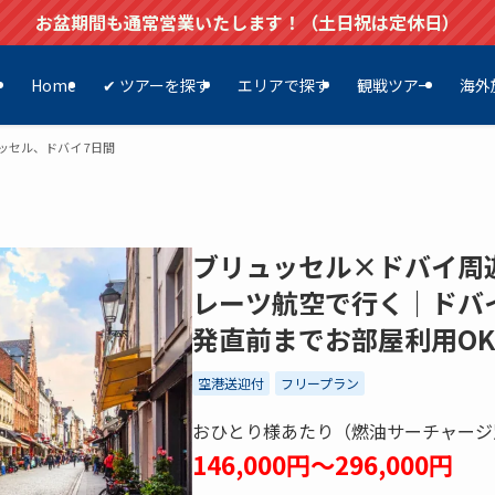
お盆期間も通常営業いたします！（土日祝は定休日）
Home
✔ ツアーを探す
エリアで探す
観戦ツアー
海外
ッセル、ドバイ 7日間
ブリュッセル×ドバイ周
レーツ航空で行く｜ドバ
発直前までお部屋利用O
空港送迎付
フリープラン
おひとり様あたり（燃油サーチャージ
146,000円～296,000円