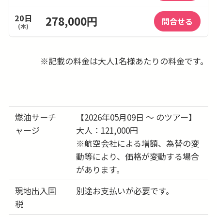
20日
278,000円
問合せる
(木)
21日
278,000円
問合せる
(金)
※記載の料金は大人1名様あたりの料金です。
22日
278,000円
問合せる
(土)
23日
278,000円
問合せる
燃油サーチ
【2026年05月09日 ～ のツアー】
(日)
ャージ
大人：121,000円
24日
278,000円
※航空会社による増額、為替の変
問合せる
(月)
動等により、価格が変動する場合
があります。
25日
278,000円
問合せる
(火)
現地出入国
別途お支払いが必要です。
26日
278,000円
税
問合せる
(水)