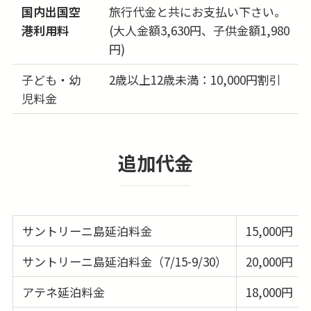
国内出国空
旅行代金と共にお支払い下さい。
27日
278,000円
問合せる
港利用料
(大人金額3,630円、子供金額1,980
(木)
円)
28日
278,000円
問合せる
(金)
子ども・幼
2歳以上12歳未満：10,000円割引
児料金
29日
278,000円
問合せる
(土)
30日
278,000円
問合せる
追加代金
(日)
31日
278,000円
問合せる
(月)
サントリーニ島延泊料金
15,000円
サントリーニ島延泊料金（7/15-9/30）
20,000円
アテネ延泊料金
18,000円