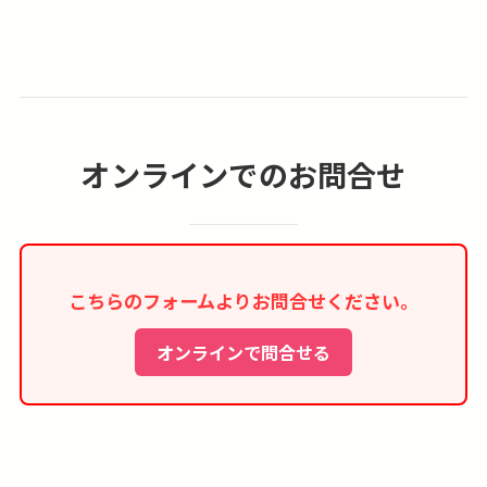
型ベッド1台の「ダブルルーム」のどちらかのご
利用となり事前の確約は出来ません。又、3名様
でのご参加の場合は、3名様1室でのご案内となり
ますが、簡易ベッドの事前確約も出来ません。
■1名参加及び1名1室利用の場合、1人部屋追加代
オンラインでのお問合せ
金が別途必要となります。
■お部屋はシャワーオンリーのお部屋になる場合
が多く、バスタブ付きのお部屋の事前確約は出来
ません。
こちらのフォームよりお問合せください。
■本コースはインターネット限定商品のため、紙
媒体等のツアーパンフレットはございません。
オンラインで問合せる
■行き、もしくは帰りに乗継都市「ドバイ」での
途中降機も可能です。詳しくはお問合せ下さい。