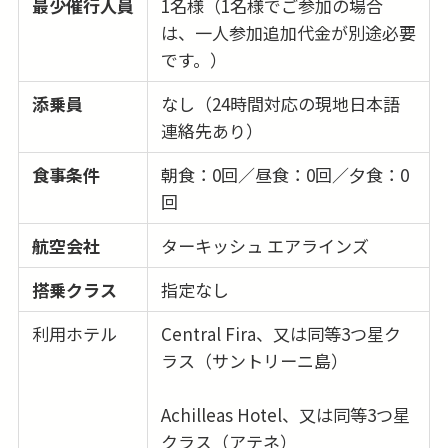
最少催行人員
1名様（1名様でご参加の場合
は、一人参加追加代金が別途必要
です。）
添乗員
なし（24時間対応の現地日本語
連絡先あり）
食事条件
朝食：0回／昼食：0回／夕食：0
回
航空会社
ターキッシュ エアラインズ
搭乗クラス
指定なし
利用ホテル
Central Fira、又は同等3つ星ク
ラス（サントリーニ島）
Achilleas Hotel、又は同等3つ星
クラス（アテネ）