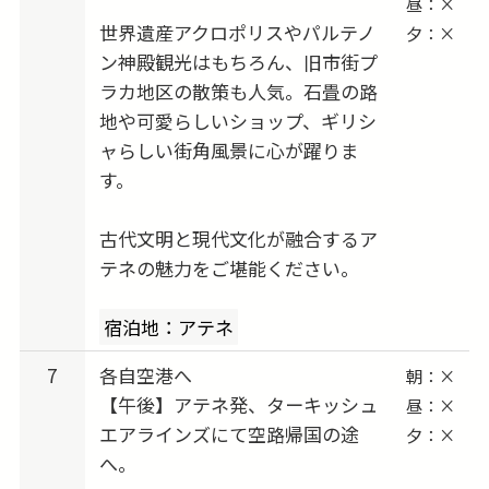
昼：×
世界遺産アクロポリスやパルテノ
夕：×
ン神殿観光はもちろん、旧市街プ
ラカ地区の散策も人気。石畳の路
地や可愛らしいショップ、ギリシ
ャらしい街角風景に心が躍りま
す。
古代文明と現代文化が融合するア
テネの魅力をご堪能ください。
宿泊地：アテネ
7
各自空港へ
朝：×
【午後】アテネ発、ターキッシュ
昼：×
エアラインズにて空路帰国の途
夕：×
へ。