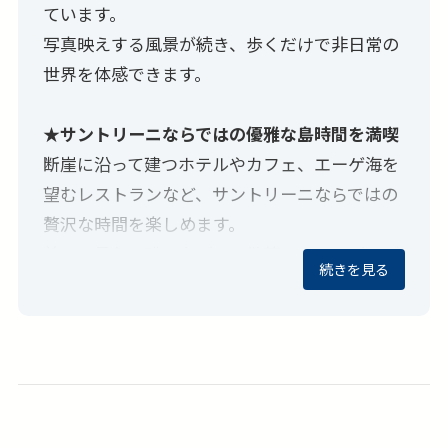
ています。
写真映えする風景が続き、歩くだけで非日常の
世界を体感できます。
★サントリーニならではの優雅な島時間を満喫
断崖に沿って建つホテルやカフェ、エーゲ海を
望むレストランなど、サントリーニならではの
贅沢な時間を楽しめます。
美しい景色を眺めながらの散策やショッピング
続きを見る
はもちろん、
ゆったりと流れる島時間に身を委ねることで、
心まで癒される特別な旅を体験できます。
★世界遺産が息づく歴史都市アテネへ
ギリシャ神話と古代文明の舞台であるアテネで