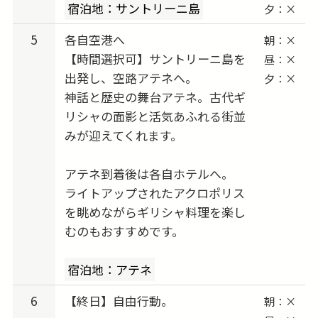
宿泊地：サントリーニ島
夕：×
5
各自空港へ
朝：×
【時間選択可】サントリーニ島を
昼：×
出発し、空路アテネへ。
夕：×
神話と歴史の舞台アテネ。古代ギ
リシャの面影と活気あふれる街並
みが迎えてくれます。
アテネ到着後は各自ホテルへ。
ライトアップされたアクロポリス
を眺めながらギリシャ料理を楽し
むのもおすすめです。
宿泊地：アテネ
6
【終日】自由行動。
朝：×