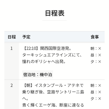
は、パルテノン神殿で有名なアクロポリスをは
日程表
じめ、歴史的建造物や遺跡群を観光。
古代ギリシャの壮大な歴史と現代都市の活気が
融合した街並みは見どころ満載で、初めてのギ
リシャ旅行にもおすすめです。
日程
予定
食事
★ターキッシュエアラインズ利用で快適な空の
1
【22:10】関西国際空港発。
朝：×
ターキッシュエアラインズにて、
旅
昼：×
憧れのギリシャへ出発。
夕：×
ヨーロッパ屈指のネットワークを誇るターキッ
シュエアラインズ利用で、ギリシャまで快適に
宿泊地：機中泊
移動。
機内サービスや食事の評価も高く、長距離フラ
2
【朝】イスタンブール・アテネで
朝：×
イトでも安心です。
乗り継ぎ後、空路サントリーニ島
昼：×
へ。
夕：×
世界有数のハブ空港・イスタンブール空港を経
青く輝くエーゲ海、断崖に連なる
由しながら、スムーズで快適な旅をお楽しみい