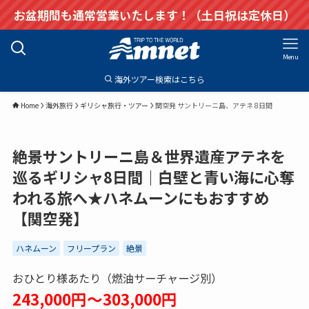
お盆期間も通常営業いたします！（土日祝は定休日）
Menu
海外ツアー検索はこちら
Home
海外旅行
ギリシャ旅行・ツアー
関空発 サントリーニ島、アテネ 8日間
絶景サントリーニ島＆世界遺産アテネを
巡るギリシャ8日間｜白壁と青い海に心奪
われる旅へ★ハネムーンにもおすすめ
【関空発】
ハネムーン
フリープラン
絶景
おひとり様あたり（燃油サーチャージ別）
243,000円～303,000円