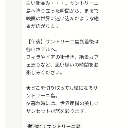
白い街並み・・・。サントリーニ
ただけます。
島へ降り立った瞬間から、まるで
映画の世界に迷い込んだような絶
★自分だけのオーダーメイド旅！ツアーアレン
景が広がります。
ジ自由自在
観光・ショッピング・グルメなど、興味や気分
【午後】サントリー二島到着後は
に合わせて思いのままに楽しめます。
各自ホテルへ。
延泊したい、ビジネスクラスへ変更したい、他
フィラやイアの街歩き、絶景カフ
ェ巡りなど、思い思いの時間をお
都市に訪問したい…など、ご希望があればお知
楽しみください。
らせください。
お客様のご要望に合わせたカスタマイズが可能
★どこを切り取っても絵になるサ
です。
ントリーニ島。
夕暮れ時には、世界屈指の美しい
サンセットが旅を彩ります。
宿泊地：サントリーニ島