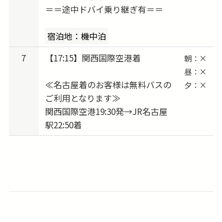
＝＝途中ドバイ乗り継ぎ有＝＝
宿泊地：機中泊
7
【17:15】関西国際空港着
朝：×
昼：×
≪名古屋着のお客様は無料バスの
夕：×
ご利用となります≫
関西国際空港19:30発→JR名古屋
駅22:50着