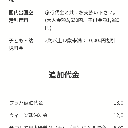
27日
191,000円
問合せる
(木)
国内出国空
旅行代金と共にお支払い下さい。
28日
196,000円
港利用料
(大人金額3,630円、子供金額1,980
問合せる
(金)
円)
29日
196,000円
問合せる
子ども・幼
2歳以上12歳未満：10,000円割引
(土)
児料金
30日
196,000円
問合せる
(日)
追加代金
31日
181,000円
問合せる
(月)
プラハ延泊代金
13,00
ウィーン延泊料金
12,00
延泊して日本帰着が（土）（日）になる場合
5,000