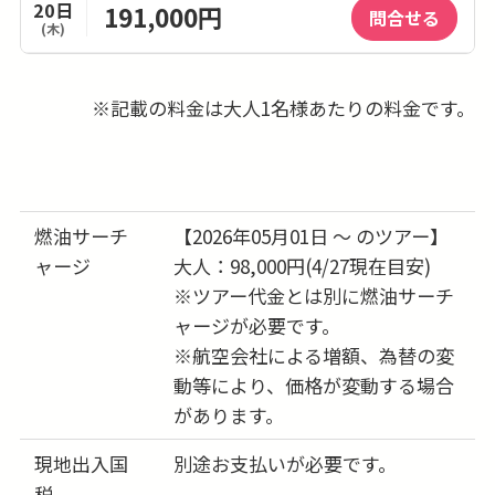
20日
191,000円
問合せる
(木)
21日
196,000円
問合せる
(金)
※記載の料金は大人1名様あたりの料金です。
22日
196,000円
問合せる
(土)
23日
196,000円
問合せる
燃油サーチ
【2026年05月01日 ～ のツアー】
(日)
ャージ
大人：98,000円(4/27現在目安)
24日
196,000円
※ツアー代金とは別に燃油サーチ
問合せる
(月)
ャージが必要です。
※航空会社による増額、為替の変
25日
191,000円
問合せる
(火)
動等により、価格が変動する場合
があります。
26日
191,000円
問合せる
(水)
現地出入国
別途お支払いが必要です。
税