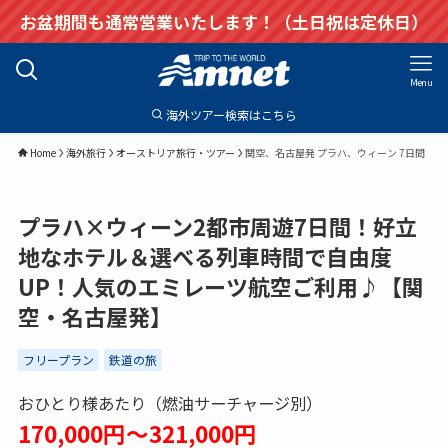
お盆期間も通常営業いたします！（土日祝は定休日）
Menu
海外ツアー検索はこちら
Home
海外旅行
オーストリア旅行・ツアー
関空、名古屋発 プラハ、ウィーン 7日間
プラハ×ウィーン2都市周遊7日間！好立
地なホテル＆選べる列車時間で自由度
UP！人気のエミレーツ航空ご利用♪【関
空・名古屋発】
フリープラン
鉄道の旅
おひとり様あたり（燃油サーチャージ別）
170,000円～321,000円