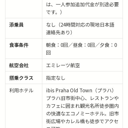
は、一人参加追加代金が別途必要
です。）
添乗員
なし（24時間対応の現地日本語
連絡先あり）
食事条件
朝食：0回／昼食：0回／夕食：0
回
航空会社
エミレーツ航空
搭乗クラス
指定なし
利用ホテル
ibis Praha Old Town（プラハ）
プラハ旧市街中心、レストランや
カフェに囲まれ観光名所徒歩圏内
の快適なエコノミーホテル。旧市
街広場やカレル橋も徒歩でアクセ