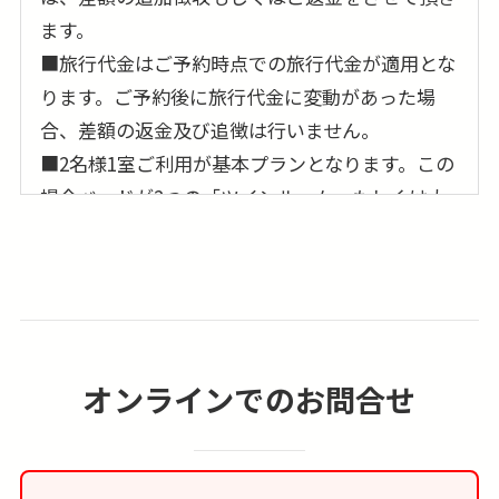
ます。
■旅行代金はご予約時点での旅行代金が適用とな
ります。ご予約後に旅行代金に変動があった場
合、差額の返金及び追徴は行いません。
■2名様1室ご利用が基本プランとなります。この
場合ベッドが2つの「ツインルーム」もしくは大
型ベッド1台の「ダブルルーム」のどちらかのご
利用となり事前の確約は出来ません。又、3名様
でのご参加の場合は、3名様1室でのご案内となり
ますが、簡易ベッドの事前確約も出来ません。
■1名参加及び1名1室利用の場合、1人部屋追加代
オンラインでのお問合せ
金が別途必要となります。
■お部屋はシャワーオンリーのお部屋になる場合
が多く、バスタブ付きのお部屋の事前確約は出来
ません。