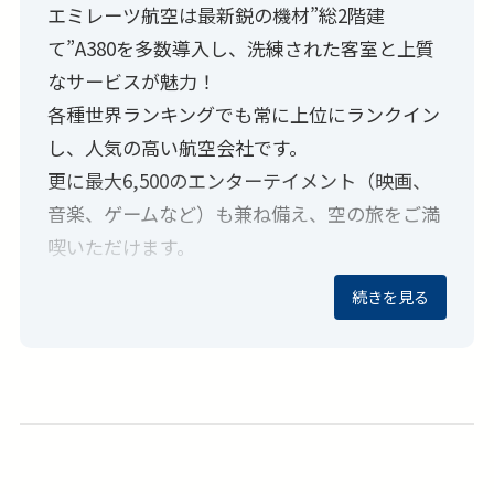
エミレーツ航空は最新鋭の機材”総2階建
て”A380を多数導入し、洗練された客室と上質
なサービスが魅力！
各種世界ランキングでも常に上位にランクイン
し、人気の高い航空会社です。
更に最大6,500のエンターテイメント（映画、
音楽、ゲームなど）も兼ね備え、空の旅をご満
喫いただけます。
続きを見る
📢ホテルは市内の好立地な3つ星クラス
観光にショッピングに便利なホテル厳選しまし
た。追加代金でランクアップも可能です。
📢欲張り旅も叶う！ツアーアレンジは自由自
在！