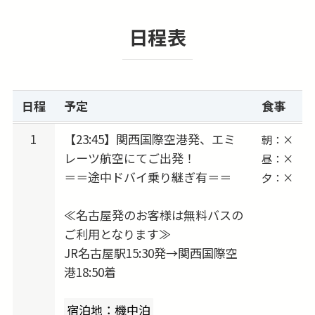
観光・ショッピング・グルメなど、興味や気分
日程表
に合わせて思いのままに楽しめます。
延泊したい、ビジネスクラスへ変更したい、他
都市に訪問したい…など、ご希望があればお知
らせください。
日程
予定
食事
アレンジして、お客様だけのプランを一緒に作
ります！
1
【23:45】関西国際空港発、エミ
朝：×
レーツ航空にてご出発！
昼：×
＝＝途中ドバイ乗り継ぎ有＝＝
夕：×
≪名古屋発のお客様は無料バスの
ご利用となります≫
JR名古屋駅15:30発→関西国際空
港18:50着
宿泊地：機中泊