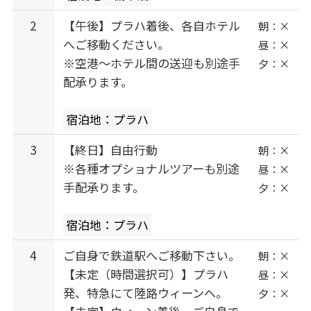
2
【午後】プラハ着後、各自ホテル
朝：×
へご移動ください。
昼：×
※空港〜ホテル間の送迎も別途手
夕：×
配承ります。
宿泊地：プラハ
3
【終日】自由行動
朝：×
※各種オプショナルツアーも別途
昼：×
手配承ります。
夕：×
宿泊地：プラハ
4
ご自身で鉄道駅へご移動下さい。
朝：×
【未定（時間選択可）】プラハ
昼：×
発、特急にて陸路ウィーンへ。
夕：×