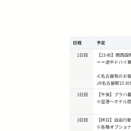
日程
予定
1日目
【23:45】関
＝＝途中ドバイ
≪名古屋発のお
JR名古屋駅15:3
2日目
【午後】プラハ
※空港〜ホテル
3日目
【終日】自由行
※各種オプショ