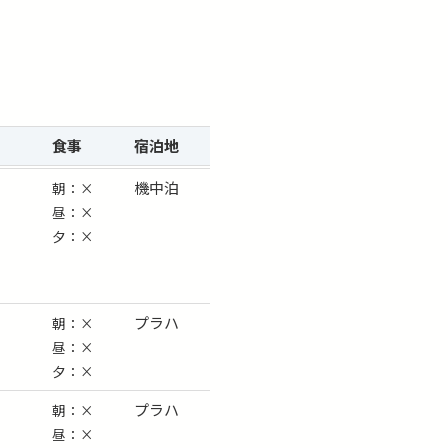
食事
宿泊
地
機中泊
朝：×
昼：×
夕：×
プラハ
朝：×
昼：×
夕：×
プラハ
朝：×
昼：×