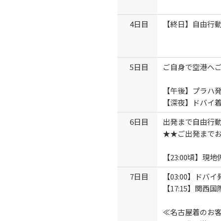
4日目
【終日】自由行
5日目
ご自身で空港へ
【午後】プラハ
【深夜】ドバイ
6日目
出発まで自由行
★★ご出発まで
【23:00頃】
7日目
【03:00】ド
【17:15】関西
≪名古屋着のお