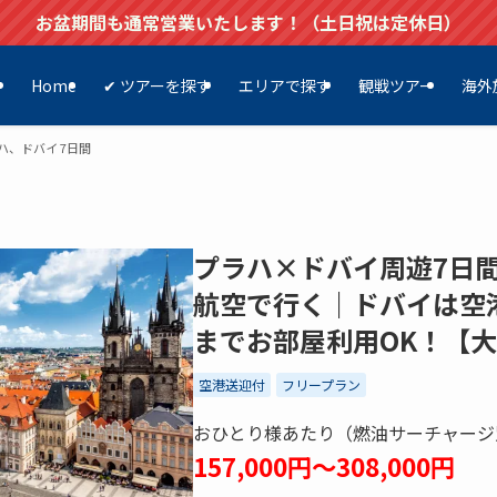
お盆期間も通常営業いたします！（土日祝は定休日）
Home
✔ ツアーを探す
エリアで探す
観戦ツアー
海外
ハ、ドバイ 7日間
プラハ×ドバイ周遊7日
航空で行く｜ドバイは空
までお部屋利用OK！【
空港送迎付
フリープラン
おひとり様あたり（燃油サーチャージ
157,000円～308,000円