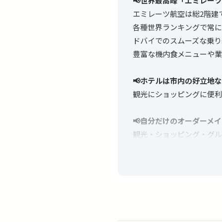
📢世界最高峰「エミレー
エミレーツ航空は総2階建
各種世界ランキングで常に
ドバイでのスムーズな乗り
豊富な機内食メニューや業
📢ホテルは市内の好立地
観光にショッピングに便利
📢自分だけのオーダーメ
観光・ショッピング・グル
延泊したい、ビジネスクラ
お客様のご要望に合わせた