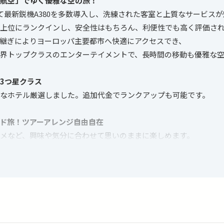
ツ航空」でゆく優雅な空の旅！
て最新鋭機A380を多数導入し、洗練された客室と上質なサービス
上位にランクインし、安全性はもちろん、利便性でも高く評価さ
継ぎによりヨーロッパ主要都市へ快適にアクセスでき、
界トップクラスのエンターテイメントで、長時間の移動も優雅な
な3つ星クラス
なホテル厳選しました。追加代金でランクアップも可能です。
イド旅！ツアーアレンジ自由自在
メなど、興味や気分に合わせて思いのままに楽しめます。
スへ変更したい、他都市に訪問したい…など、ご希望があればお
カスタマイズが可能です。