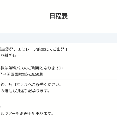
日程表
西国際空港発、エミレーツ航空にてご出発！
乗り継ぎ有＝＝
客様は無料バスのご利用となります≫
0発→関西国際空港18:50着
着後、各自ホテルへご移動ください。
間の送迎も別途手配承ります。
動
ナルツアーも別途手配承ります。