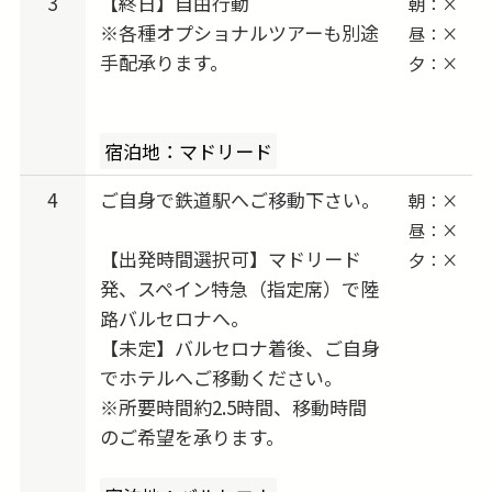
3
【終日】自由行動
朝：×
※各種オプショナルツアーも別途
昼：×
手配承ります。
夕：×
宿泊地：マドリード
4
ご自身で鉄道駅へご移動下さい。
朝：×
昼：×
【出発時間選択可】マドリード
夕：×
発、スペイン特急（指定席）で陸
路バルセロナへ。
【未定】バルセロナ着後、ご自身
でホテルへご移動ください。
※所要時間約2.5時間、移動時間
のご希望を承ります。