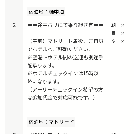
らせください。
宿泊地：機中泊
お客様だけのプラン作りをお手伝いいたしま
す。
2
＝＝途中パリにて乗り継ぎ有＝＝
朝：×
昼：×
【午前】マドリード着後、ご自身
夕：×
でホテルへご移動ください。
※空港〜ホテル間の送迎も別途手
配承ります。
※ホテルチェックインは15時以
降になります。
（アーリーチェックイン希望の方
は追加代金で対応可能です。）
宿泊地：マドリード