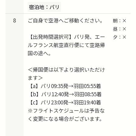
宿泊地：パリ
8
ご自身で空港へご移動ください。
朝：×
昼：×
【出発時間選択可】パリ発、エー
夕：×
ルフランス航空直行便にて空路帰
国の途へ。
＜帰国便は以下より選択いただけ
ます＞
【a】パリ09:35発→羽田05:55着
【b】パリ12:40発→羽田08:55着
【c】パリ23:00発→羽田19:40着
※フライトスケジュールは予告な
く変更になる場合がございます。