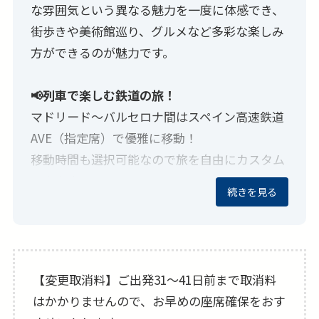
な雰囲気という異なる魅力を一度に体感でき、
街歩きや美術館巡り、グルメなど多彩な楽しみ
方ができるのが魅力です。
📢列車で楽しむ鉄道の旅！
マドリード〜バルセロナ間はスペイン高速鉄道
AVE（指定席）で優雅に移動！
移動時間も選択可能なので旅を自由にカスタム
できます。
続きを見る
📢フランスのフラッグキャリア、エールフラン
ス航空で始まる特別なヨーロッパ！
スタイリッシュで落ち着いた機内は居心地がよ
【変更取消料】ご出発31〜41日前まで取消料
く、長時間フライトも快適。
はかかりませんので、お早めの座席確保をおす
機内ではフレンチのエッセンスを取り入れたこ