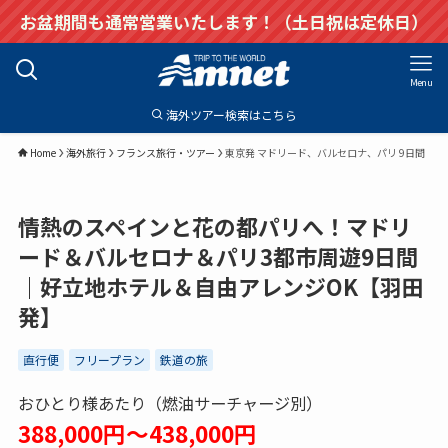
お盆期間も通常営業いたします！（土日祝は定休日）
Menu
海外ツアー検索はこちら
Home
海外旅行
フランス旅行・ツアー
東京発 マドリード、バルセロナ、パリ 9日間
情熱のスペインと花の都パリへ！マドリ
ード＆バルセロナ＆パリ3都市周遊9日間
｜好立地ホテル＆自由アレンジOK【羽田
発】
直行便
フリープラン
鉄道の旅
おひとり様あたり（燃油サーチャージ別）
388,000円～438,000円