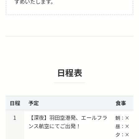
すめいたします。
だわりの機内食をご用意し、空の上でも“フラ
ンスらしさ”を満喫できます。
充実したエンターテインメントや丁寧なサービ
スも魅力のひとつ。
📢ホテルは市内の好立地な3つ星クラス
観光にショッピングに便利なホテル厳選しまし
日程表
た。追加代金でランクアップも可能です。
📢欲張り旅も叶う！ツアーアレンジは自由自
在！
日程
予定
食事
観光・ショッピング・グルメなど、興味や気分
に合わせて思いのままに楽しめます。
1
【深夜】羽田空港発、エールフラ
朝：×
ンス航空にてご出発！
延泊したい、ビジネスクラスへ変更したい、他
昼：×
夕：×
都市に訪問したい…など、ご希望があればお知