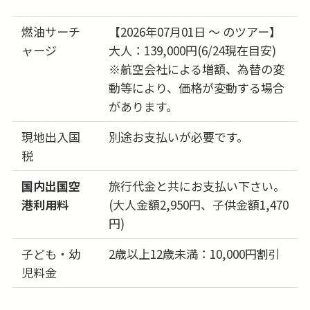
27日
418,000円
問合せる
燃油サーチ
【2026年07月01日 ～ のツアー】
(木)
ャージ
大人：139,000円(6/24現在目安)
28日
418,000円
※航空会社による増額、為替の変
問合せる
(金)
動等により、価格が変動する場合
があります。
29日
438,000円
問合せる
(土)
現地出入国
別途お支払いが必要です。
30日
438,000円
税
問合せる
(日)
国内出国空
旅行代金と共にお支払い下さい。
31日
418,000円
問合せる
港利用料
(大人金額2,950円、子供金額1,470
(月)
円)
子ども・幼
2歳以上12歳未満：10,000円割引
児料金