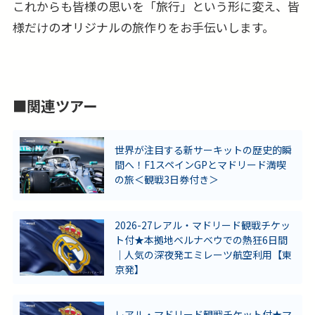
これからも皆様の思いを「旅行」という形に変え、皆
様だけのオリジナルの旅作りをお手伝いします。
■関連ツアー
世界が注目する新サーキットの歴史的瞬
間へ！F1スペインGPとマドリード満喫
の旅＜観戦3日券付き＞
2026-27レアル・マドリード観戦チケッ
ト付★本拠地ベルナベウでの熱狂6日間
｜人気の深夜発エミレーツ航空利用【東
京発】
レアル・マドリード観戦チケット付★マ