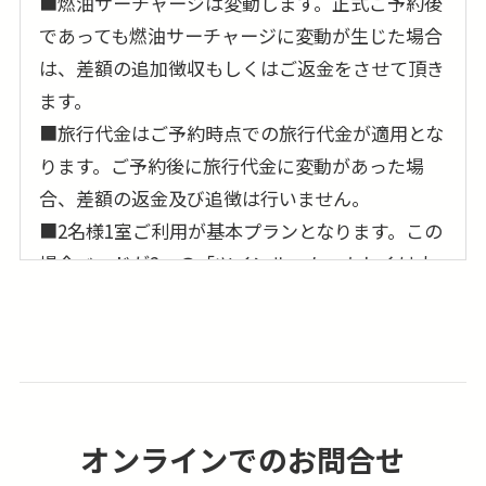
■燃油サーチャージは変動します。正式ご予約後
であっても燃油サーチャージに変動が生じた場合
は、差額の追加徴収もしくはご返金をさせて頂き
ます。
■旅行代金はご予約時点での旅行代金が適用とな
ります。ご予約後に旅行代金に変動があった場
合、差額の返金及び追徴は行いません。
■2名様1室ご利用が基本プランとなります。この
場合ベッドが2つの「ツインルーム」もしくは大
型ベッド1台の「ダブルルーム」のどちらかのご
利用となり事前の確約は出来ません。又、3名様
でのご参加の場合は、3名様1室でのご案内となり
ますが、簡易ベッドの事前確約も出来ません。
■1名参加及び1名1室利用の場合、1人部屋追加代
オンラインでのお問合せ
金が別途必要となります。