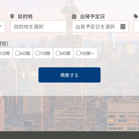
目的地
出発予定日
択可）
5日間
6日間
7日間
8日間
9日間～
検索する