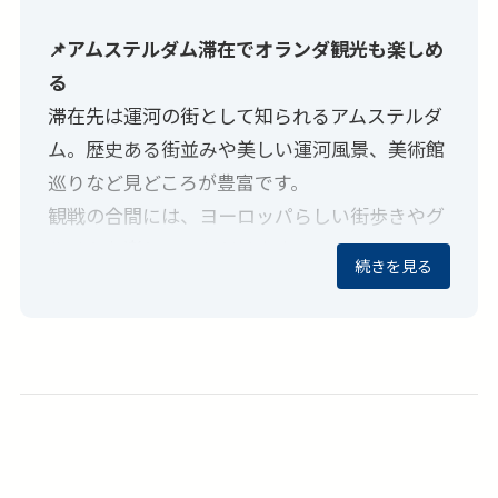
📌アムステルダム滞在でオランダ観光も楽しめ
る
滞在先は運河の街として知られるアムステルダ
ム。歴史ある街並みや美しい運河風景、美術館
巡りなど見どころが豊富です。
観戦の合間には、ヨーロッパらしい街歩きやグ
ルメもお楽しみいただけます。
続きを見る
📌欲張りな旅も叶う！ツアーアレンジ自由自
在！
せっかくヨーロッパに行くのにF1観戦だけでは
物足りない！という方は、滞在を延期したり、
他都市と組み合わせて周遊プラン等へアレンジ
手配も自由自在です。お気軽にご相談くださ