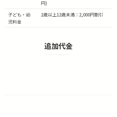
円)
26日
-
(水)
子ども・幼
2歳以上12歳未満：2,000円割引
児料金
27日
-
(木)
28日
-
(金)
追加代金
29日
-
(土)
30日
-
(日)
31日
-
(月)