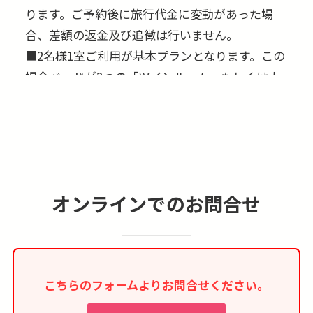
ります。ご予約後に旅行代金に変動があった場
合、差額の返金及び追徴は行いません。
■2名様1室ご利用が基本プランとなります。この
場合ベッドが2つの「ツインルーム」もしくは大
型ベッド1台の「ダブルルーム」のどちらかのご
利用となり事前の確約は出来ません。又、3名様
でのご参加の場合は、3名様1室でのご案内となり
ますが、簡易ベッドの事前確約も出来ません。
■1名参加及び1名1室利用の場合、1人部屋追加代
オンラインでのお問合せ
金が別途必要となります。
■お部屋はシャワーオンリーになる場合がありま
す。バスタブ付きのお部屋のリクエストは可能で
すが事前確約は出来ません。
こちらのフォームよりお問合せください。
■宿泊税（観光税、シティータックス）が別途必
要な場合がございます。こちらはツアー代金に含