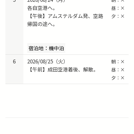
各自空港へ。
昼：×
【午後】アムステルダム発、空路
夕：×
帰国の途へ。
宿泊地：機中泊
6
2026/08/25（火）
朝：×
【午前】成田空港着後、解散。
昼：×
夕：×