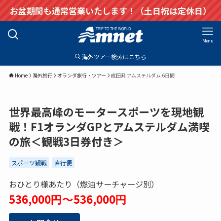
お盆期間も通常営業いたします！（土日祝は定休日）
Menu
海外ツアー検索はこちら
Home
海外旅行
オランダ旅行・ツアー
成田発 アムステルダム 6日間
世界最高峰のモータースポーツを現地観
戦！F1オランダGPとアムステルダム満喫
の旅＜観戦3日券付き＞
スポーツ観戦
直行便
おひとり様あたり（燃油サーチャージ別）
536,000円～536,000円