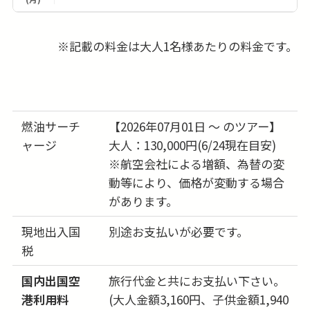
18日
-
(火)
※記載の料金は大人1名様あたりの料金です。
19日
-
(水)
20日
536,000円
問合せる
(木)
燃油サーチ
【2026年07月01日 ～ のツアー】
21日
ャージ
大人：130,000円(6/24現在目安)
-
(金)
※航空会社による増額、為替の変
22日
動等により、価格が変動する場合
-
(土)
があります。
23日
-
現地出入国
別途お支払いが必要です。
(日)
税
24日
-
(月)
国内出国空
旅行代金と共にお支払い下さい。
25日
-
港利用料
(大人金額3,160円、子供金額1,940
(火)