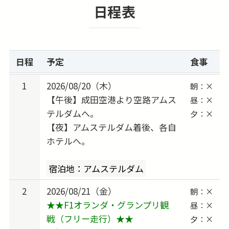
日程表
い。
日程
予定
食事
1
2026/08/20（木）
朝：×
【午後】成田空港より空路アムス
昼：×
テルダムへ。
夕：×
【夜】アムステルダム着後、各自
ホテルへ。
宿泊地：アムステルダム
2
2026/08/21（金）
朝：×
★★F1オランダ・グランプリ観
昼：×
戦（フリー走行）★★
夕：×