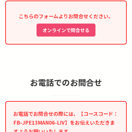
合もございますので、お問合わせ下さい。
こちらのフォームよりお問合せください。
■観戦できなかったチケットの日本へのご郵送は
承れません。
オンラインで問合せる
■空港／スタジアム〜ホテル間は各自移動となり
ます。
■表示時間はあくまで目安です。スケジュールは
予告なく変更になる場合がございます。
■現地空港諸税、燃油サーチャージ、日本出発空
お電話でのお問合せ
港使用料は別途徴収させて頂きます。
■燃油サーチャージは変動します。正式ご予約後
であっても燃油サーチャージに変動が生じた場合
お電話でお問合せの際には、【コースコード：
は、差額の追加徴収もしくはご返金をさせて頂き
FB-JPE13MAN06-LIV】をお伝えいただきま
ます。
すようお願いいたします。
■旅行代金はご予約時点での旅行代金が適用とな