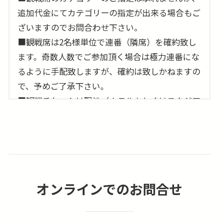
追加代金にてカテゴリーの指定が出来る場合もご
ざいますのでお問合わせ下さい。
■観戦席は2名様単位で連番（隣席）を確約致し
ます。奇数人数でご参加頂く場合は極力連番にな
るように手配致しますが、確約は致しかねますの
で、予めご了承下さい。
■観戦チケットは現地（ホテルもしくはスタジア
ム）でのお受け渡しとなり、事前のお受け渡しは
出来ません。受け渡しの詳細はご1週間前にご案
内致します。
■主催者側の都合（チャンピオンズリーグやその
他諸事情）や天候等により試合が中止又は延期に
オンラインでのお問合せ
なった場合は観戦チケットの返金ならびに他試合
への振替は出来ませんので予めご了承下さい。
尚、場合によっては当社にて保障させて頂ける場