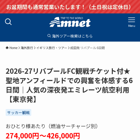
お盆期間も通常営業いたします！（土日祝は定休日）
Menu
海外ツアー検索はこちら
Home
海外旅行
イギリス旅行・ツアー
成田発 リバプール 6日間
2026-27リバプールFC観戦チケット付★
聖地アンフィールドでの興奮を体感する6
日間｜人気の深夜発エミレーツ航空利用
【東京発】
サッカー観戦
おひとり様あたり（燃油サーチャージ別）
274,000円～426,000円