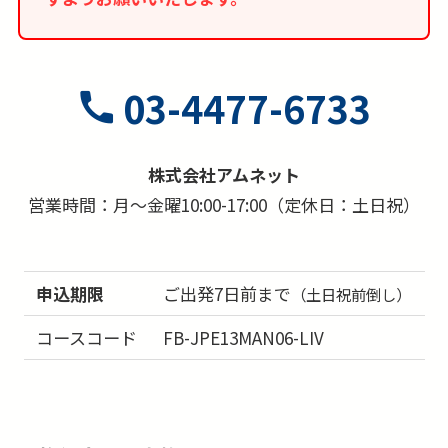
ります。ご予約後に旅行代金に変動があった場
合、差額の返金及び追徴は行いません。
■2名様1室ご利用が基本プランとなります。この
03-4477-6733
場合ベッドが2つの「ツインルーム」もしくは大
型ベッド1台の「ダブルルーム」のどちらかのご
株式会社アムネット
利用となり事前の確約は出来ません。又、3名様
営業時間：月～金曜10:00-17:00（定休日：土日祝）
でのご参加の場合は、3名様1室でのご案内となり
ますが、簡易ベッドの事前確約も出来ません。
■1名参加及び1名1室利用の場合、1人部屋追加代
申込期限
ご出発7日前まで
（土日祝前倒し）
金が別途必要となります。
■お部屋はシャワーオンリーのお部屋になる場合
コースコード
FB-JPE13MAN06-LIV
が多く、バスタブ付きのお部屋の事前確約は出来
ません。
■本コースはインターネット限定商品のため、紙