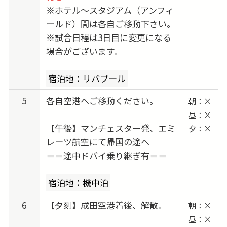
※ホテル〜スタジアム（アンフィ
2026/12/31 (木) 出発 → 2027/01/02 (土) vs コヴ
ールド）間は各自ご移動下さい。
ェントリー・シティ
※試合日程は3日目に変更になる
2027/01/14 (木) 出発 → 2027/01/16 (土) vs クリ
場合がございます。
スタル・パレス
2027/01/28 (木) 出発 → 2027/01/30 (土) vs エヴ
宿泊地：リバプール
ァートン
5
各自空港へご移動ください。
2027/02/18 (木) 出発 → 2027/02/20 (土) vs ハ
朝：×
昼：×
ル・シティ
【午後】マンチェスター発、エミ
夕：×
2027/02/28 (日) 出発 → 2027/03/02 (火) vs アス
レーツ航空にて帰国の途へ
トン・ヴィラ
＝＝途中ドバイ乗り継ぎ有＝＝
2027/03/11 (木) 出発 → 2027/03/13 (土) vs イプ
スウィッチ・タウン
宿泊地：機中泊
2027/04/08 (木) 出発 → 2027/04/10 (土) vs ニュ
6
【夕刻】成田空港着後、解散。
朝：×
ーカッスル
昼：×
2027/04/29 (木) 出発 → 2027/05/01 (土) vs チェ