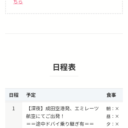
ちら
★欲張りな旅も叶う！ツアーアレンジ可！
せっかくヨーロッパに行くのにサッカー観戦だ
けでは物足りない！という方は
その他都市2〜3都市周遊プラン等へアレンジ手
配も可能です。お気軽にご相談ください。
【2026-27シーズン「LIVERPOOL FC（リバプ
日程表
ールFC）」スケジュール（予定）】
2026/08/06 (木) 出発 → 2026/08/09 (日) vs AS
モナコ ★親善試合
2026/08/13 (木) 出発 → 2026/08/16 (日) vs コモ
日程
予定
食事
1907（イタリア） ★親善試合
2026/08/27 (木) 出発 → 2026/08/29 (土) vs ノッ
1
【深夜】成田空港発、エミレーツ
朝：×
航空にてご出発！
ティンガム・フォレスト
昼：×
＝＝途中ドバイ乗り継ぎ有＝＝
夕：×
2026/09/10 (木) 出発 → 2026/09/12 (土) vs フラ