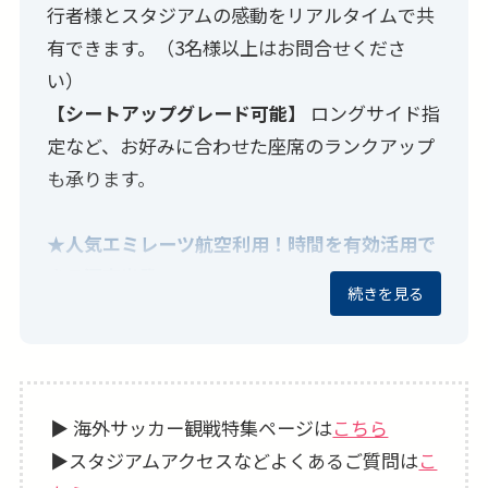
行者様とスタジアムの感動をリアルタイムで共
有できます。（3名様以上はお問合せくださ
い）
【シートアップグレード可能】
ロングサイド指
定など、お好みに合わせた座席のランクアップ
も承ります。
★人気エミレーツ航空利用！時間を有効活用で
きる深夜出発
続きを見る
深夜出発なのでお仕事帰りでもそのままイギリ
スへ。
現地到着、出発が日中なので、到着したその日
からリバプールの街歩きを楽しめるのもポイン
▶ 海外サッカー観戦特集ページは
こちら
トです。
▶スタジアムアクセスなどよくあるご質問は
こ