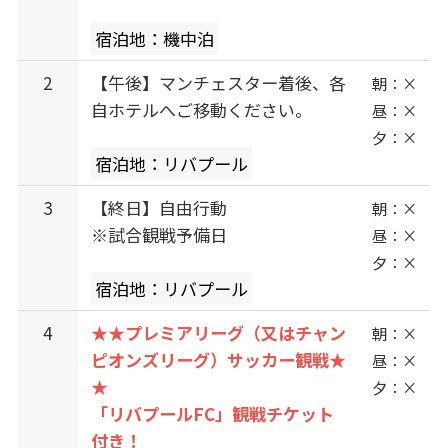
ム
宿泊地：機中泊
2026/10/08 (木) 出発 → 2026/10/10 (土) vs マン
チェスター・シティ
2
【午後】マンチェスター着後、各
朝：×
2026/10/22 (木) 出発 → 2026/10/24 (土) vs ブラ
自ホテルへご移動ください。
昼：×
イトン
夕：×
宿泊地：リバプール
2026/10/29 (木) 出発 → 2026/10/31 (土) vs アー
セナル
3
【終日】自由行動
朝：×
2026/11/19 (木) 出発 → 2026/11/21 (土) vs マン
※試合観戦予備日
昼：×
チェスター・ユナイテッド
夕：×
2026/11/29 (日) 出発 → 2026/12/01 (火) vs サン
宿泊地：リバプール
ダーランド
4
★★プレミアリーグ（又はチャン
朝：×
2026/12/10 (木) 出発 → 2026/12/12 (土) vs リー
ピオンズリーグ）サッカー観戦★
昼：×
ズ・ユナイテッド
★
夕：×
2026/12/17 (木) 出発 → 2026/12/19 (土) vs トッ
「リバプールFC」観戦チケット
テナム
付き！