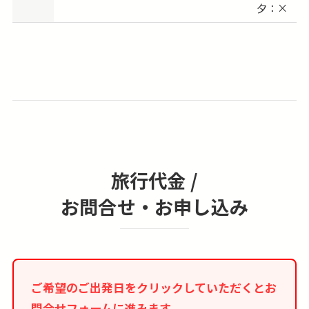
夕：×
ルシー
2027/05/13 (木) 出発 → 2027/05/15 (土) vs ブレ
ントフォード
2027/05/27 (木) 出発 → 2027/05/29 (土) vs ボー
ンマス
※会場は全てホーム「アンフィールド
（Anfield）」予定
旅行代金 /
※試合日時は変更される可能性があります。
お問合せ・お申し込み
ご希望のご出発日をクリックしていただくとお
問合せフォームに進みます。