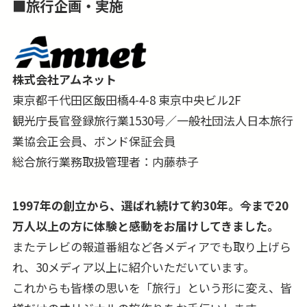
媒体等のツアーパンフレットはございません。
■
旅行企画・実施
■行き、もしくは帰りに乗継都市「ドバイ」での
途中降機も可能です。詳しくはお問合せ下さい。
株式会社アムネット
東京都千代田区飯田橋4-4-8 東京中央ビル2F
観光庁長官登録旅行業1530号／一般社団法人日本旅行
業協会正会員、ボンド保証会員
総合旅行業務取扱管理者：内藤恭子
1997年の創立から、選ばれ続けて約30年。今まで20
万人以上の方に体験と感動をお届けしてきました。
またテレビの報道番組など各メディアでも取り上げら
れ、30メディア以上に紹介いただいています。
これからも皆様の思いを「旅行」という形に変え、皆