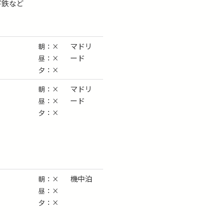
下鉄など
マドリ
朝：×
ード
昼：×
夕：×
マドリ
朝：×
ード
昼：×
夕：×
機中泊
朝：×
昼：×
夕：×