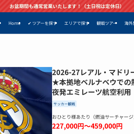
お盆期間も通常営業いたします！（土日祝は定休日）
Home
✔ ツアーを探す
エリアで探す
観戦ツアー
海外
2026-27レアル・マド
★本拠地ベルナベウでの
夜発エミレーツ航空利用
サッカー観戦
おひとり様あたり（燃油サーチャージ
227,000円～459,000円