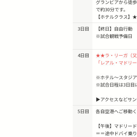
グランビアから徒歩
※会場は全てホーム「サン
で約30分です。
※試合日程は予告なく変更
【ホテルクラス】
3日目
【終日】自由行動
※試合観戦予備日
4日目
★★ラ・リーガ（
「レアル・マドリ
※ホテル〜スタジア
※試合日程は3日目
▶アクセスなどサン
5日目
各自空港へご移動
【午後】マドリー
＝＝途中ドバイ乗