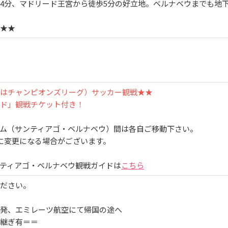
4分、マドリード王宮から徒歩5分の好立地。ベルナベウまでも地
チャゴ・ベルナベウ」予定
になる場合がございます
★★★
又はチャンピオンズリーグ）サッカー観戦★★
ード」観戦チケット付き！
ム（サンティアゴ・ベルナベウ）間は各自ご移動下さい。
に変更になる場合がございます。
ティアゴ・ベルナベウ観戦ガイドは
こちら
ください。
ド発、エミレーツ航空にて帰国の途へ
り継ぎ有＝＝