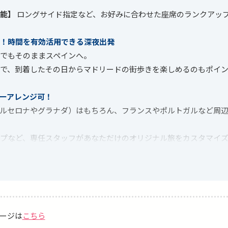
能】
ロングサイド指定など、お好みに合わせた座席のランクアッ
！時間を有効活用できる深夜出発
でもそのままスペインへ。
で、到着したその日からマドリードの街歩きを楽しめるのもポイ
ーアレンジ可！
ルセロナやグラナダ）はもちろん、フランスやポルトガルなど周辺
プなど、専任スタッフがあなただけのオリジナル旅をカスタマイ
EAL MADRID CF（レアル・マドリード」スケジュール（予定）】
 2026/08/16 (日) vs レアル・ソシエダ ※開催週未定
26/08/30 (日) vs マラガ
ページは
こちら
 2026/09/13 (日) vs ラージョ・バジェカーノ