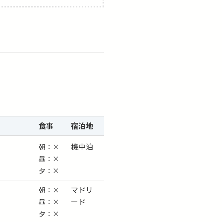
食事
宿泊
地
機中泊
朝：×
昼：×
夕：×
マドリ
朝：×
ード
昼：×
夕：×