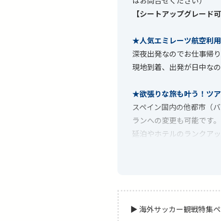
はお問合せください）
【シートアップグレード可
★人気エミレーツ航空利用
深夜出発なのでお仕事帰り
現地到着、出発が日中なの
★欲張りな旅も叶う！ツア
スペイン国内の他都市（バ
ランへの変更も可能です。
延泊やホテルのランクアッ
談ください。
【2026-27シーズン「R
2026/08/13 (木) 出発 →
2026/08/27 (木) 出発 → 20
▶ 海外サッカー観戦特集
2026/09/10 (木) 出発 →