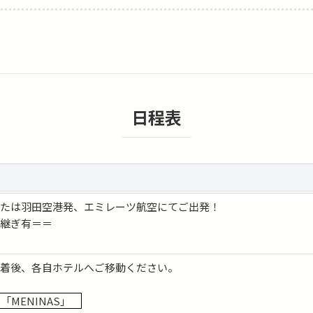
026/10/11 (日) vs ビジャレアル
026/10/18 (日) vs セビージャ
26/11/22 (日) vs セルタ
 2026/11/29 (日) vs デポルティーボ・アラベス
026/12/13 (日) vs オサスナ
027/01/03 (日) vs ヘタフェ
日程表
027/01/10 (日) vs レバンテ
2027/01/24 (日) vs レアル・ベティス
 2027/02/14 (日) vs アスレティック・ビルバオ
027/02/28 (日) vs バレンシア
2027/03/14 (日) vs エスパニョール
または羽田空港発、エミレーツ航空にてご出発！
 2027/04/04 (日) vs アトレティコ・マドリード
り継ぎ有＝＝
027/04/21 (水) vs エルチェ
027/05/09 (日) vs FCバルセロナ
ド着後、各自ホテルへご移動ください。
 2027/05/16 (日) vs ラシン・サンタンデール
→ 2027/05/30 (日) vs デポルティーボ・ラ・コルーニャ
MENINAS」