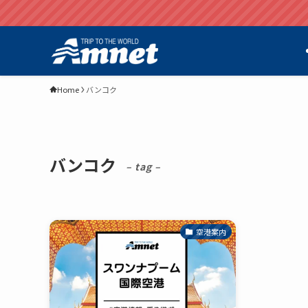
Home
バンコク
バンコク
– tag –
空港案内