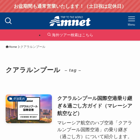
お盆期間も通常営業いたします！（土日祝は定休日）
Menu
海外ツアー検索はこちら
Home
クアラルンプール
クアラルンプール
– tag –
クアラルンプール国際空港乗り継
空港案内
ぎ＆過ごし方ガイド（マレーシア
航空など）
マレーシア航空のハブ空港「クアラ
ルンプール国際空港」の乗り継ぎ
（過ごし方）について紹介します。