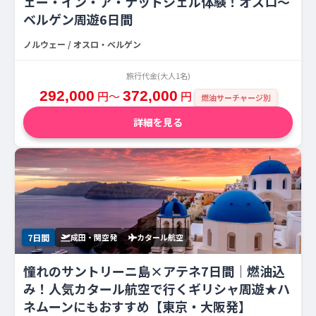
ェー・イン・ア・ナットシェル体験！オスロ〜
ベルゲン周遊6日間
ノルウェー / オスロ・ベルゲン
旅行代金(大人1名)
292,000
円〜
372,000
円
燃油サーチャージ別
詳細を見る
7日間
成田・関空発
カタール航空
憧れのサントリーニ島×アテネ7日間｜燃油込
み！人気カタール航空で行くギリシャ周遊★ハ
ネムーンにもおすすめ【東京・大阪発】