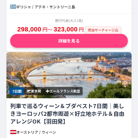
ギリシャ / アテネ・サントリーニ島
旅行代金(大人1名)
298,000
円〜
323,000
円
燃油サーチャージ込
詳細を見る
7日間
東京発
エールフランス航空
列車で巡るウィーン＆ブダペスト7日間｜美し
きヨーロッパ2都市周遊×好立地ホテル＆自由
アレンジOK【羽田発】
オーストリア / ウィーン