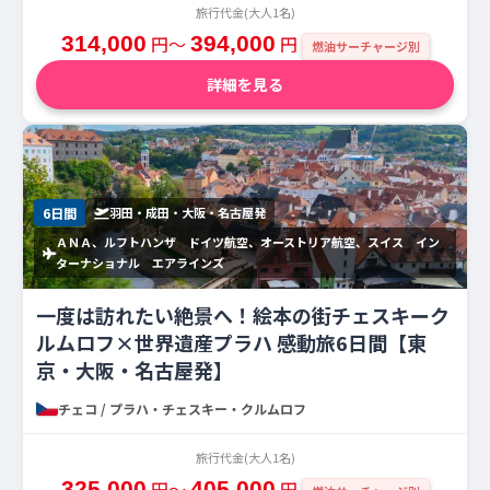
旅行代金(大人1名)
314,000
円〜
394,000
円
燃油サーチャージ別
詳細を見る
6日間
羽田・成田・大阪・名古屋発
ＡＮＡ、ルフトハンザ ドイツ航空、オーストリア航空、スイス イン
ターナショナル エアラインズ
一度は訪れたい絶景へ！絵本の街チェスキーク
ルムロフ×世界遺産プラハ 感動旅6日間【東
京・大阪・名古屋発】
チェコ / プラハ・チェスキー・クルムロフ
旅行代金(大人1名)
325,000
円〜
405,000
円