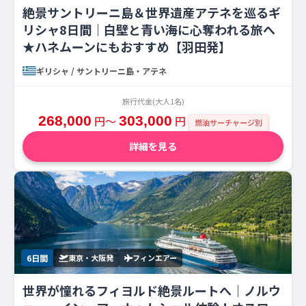
絶景サントリーニ島＆世界遺産アテネを巡るギ
リシャ8日間｜白壁と青い海に心奪われる旅へ
★ハネムーンにもおすすめ【羽田発】
ギリシャ / サントリーニ島・アテネ
旅行代金(大人1名)
268,000
円〜
303,000
円
燃油サーチャージ別
詳細を見る
6日間
東京・大阪発
フィンエアー
世界が憧れるフィヨルド絶景ルートへ｜ノルウ