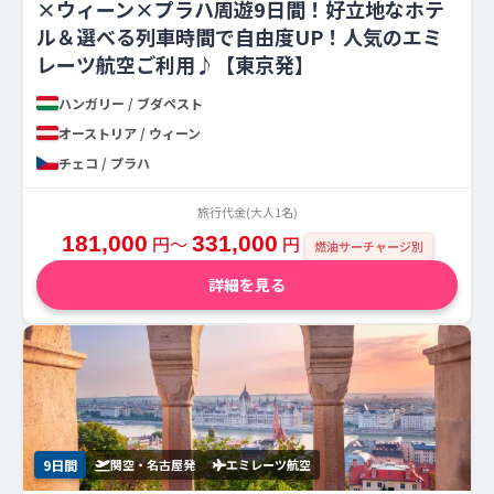
×ウィーン×プラハ周遊9日間！好立地なホテ
ル＆選べる列車時間で自由度UP！人気のエミ
レーツ航空ご利用♪【東京発】
ハンガリー / ブダペスト
オーストリア / ウィーン
チェコ / プラハ
旅行代金(大人1名)
181,000
円〜
331,000
円
燃油サーチャージ別
詳細を見る
9日間
関空・名古屋発
エミレーツ航空