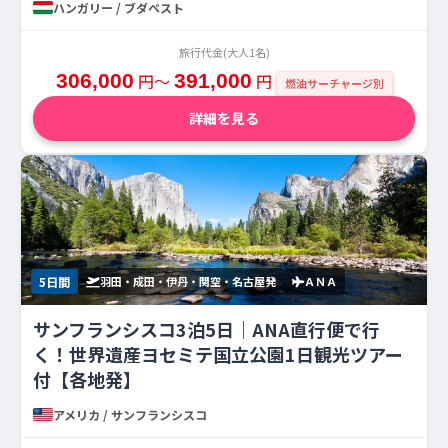
ハンガリー / ブダペスト
旅行代金(大人1名)
306,000
円〜
391,000
円
燃油サーチャージ別
詳細を見る
5日間
羽田・成田・伊丹・関空・名古屋発
ＡＮＡ
サンフランシスコ3泊5日｜ANA直行便で行
く！世界遺産ヨセミテ国立公園1日観光ツアー
付【各地発】
アメリカ / サンフランシスコ