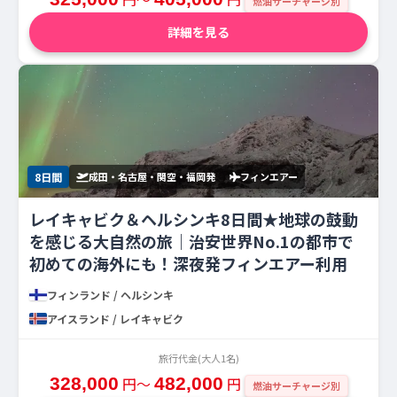
燃油サーチャージ別
詳細を見る
8日間
成田・名古屋・関空・福岡発
フィンエアー
レイキャビク＆ヘルシンキ8日間★地球の鼓動
を感じる大自然の旅｜治安世界No.1の都市で
初めての海外にも！深夜発フィンエアー利用
フィンランド / ヘルシンキ
アイスランド / レイキャビク
旅行代金(大人1名)
328,000
円〜
482,000
円
燃油サーチャージ別