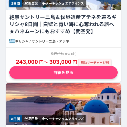
8日間
関空発
ターキッシュ エアラインズ
絶景サントリーニ島＆世界遺産アテネを巡るギ
リシャ8日間｜白壁と青い海に心奪われる旅へ
★ハネムーンにもおすすめ【関空発】
ギリシャ / サントリーニ島・アテネ
旅行代金(大人1名)
243,000
円〜
303,000
円
燃油サーチャージ別
詳細を見る
8日間
羽田発
ターキッシュ エアラインズ