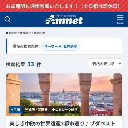
お盆期間も通常営業いたします！（土日祝は定休日）
Menu
Home
海外旅行
検索結果
現在の検索条件:
キーワード: 世界遺産
33
検索結果
件
9日間
成田・羽田発
エミレーツ航空
美しき中欧の世界遺産3都市巡り♪ブダペスト