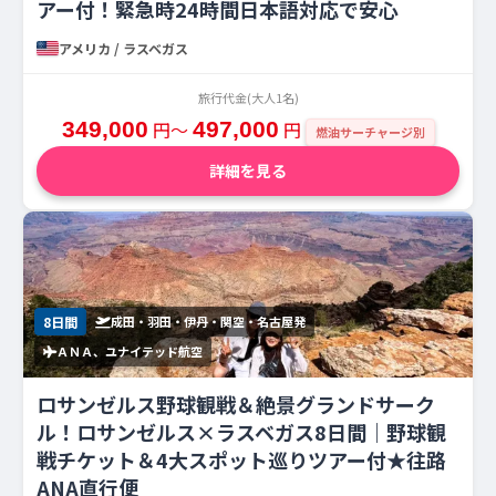
アー付！緊急時24時間日本語対応で安心
アメリカ / ラスベガス
旅行代金(大人1名)
349,000
円〜
497,000
円
燃油サーチャージ別
詳細を見る
8日間
成田・羽田・伊丹・関空・名古屋発
ＡＮＡ、ユナイテッド航空
ロサンゼルス野球観戦＆絶景グランドサーク
ル！ロサンゼルス×ラスベガス8日間｜野球観
戦チケット＆4大スポット巡りツアー付★往路
ANA直行便