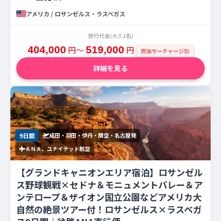
アメリカ / ロサンゼルス・ラスベガス
旅行代金(大人1名)
404,000
円〜
519,000
円
燃油サーチャージ別
詳細を見る
9日間
成田・羽田・伊丹・関空・名古屋発
ＡＮＡ、ユナイテッド航空
【グランドキャニオンエリア宿泊】ロサンゼル
ス野球観戦×セドナ＆モニュメントバレー＆ア
ンテロープ＆ザイオン国立公園などアメリカ大
自然の絶景ツアー付！ロサンゼルス×ラスベガ