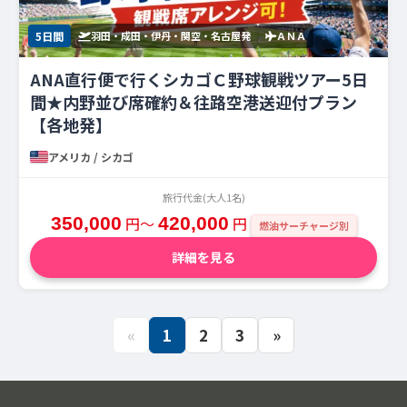
5日間
羽田・成田・伊丹・関空・名古屋発
ＡＮＡ
ANA直行便で行くシカゴＣ野球観戦ツアー5日
間★内野並び席確約＆往路空港送迎付プラン
【各地発】
アメリカ / シカゴ
旅行代金(大人1名)
350,000
円〜
420,000
円
燃油サーチャージ別
詳細を見る
«
1
2
3
»