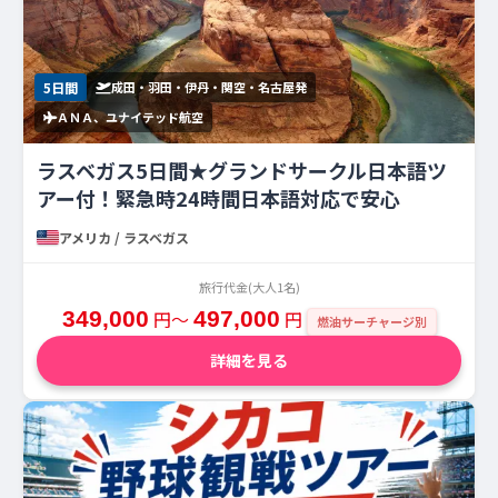
5日間
成田・羽田・伊丹・関空・名古屋発
ＡＮＡ、ユナイテッド航空
ラスベガス5日間★グランドサークル日本語ツ
アー付！緊急時24時間日本語対応で安心
アメリカ / ラスベガス
旅行代金(大人1名)
349,000
円〜
497,000
円
燃油サーチャージ別
詳細を見る