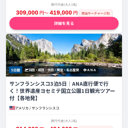
旅行代金(大人1名)
309,000
円〜
419,000
円
燃油サーチャージ別
詳細を見る
5日間
羽田・成田・伊丹・関空・名古屋発
ＡＮＡ
サンフランシスコ3泊5日｜ANA直行便で行
く！世界遺産ヨセミテ国立公園1日観光ツアー
付【各地発】
アメリカ / サンフランシスコ
旅行代金(大人1名)