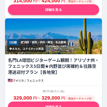
314,000
円〜
424,000
円
燃油サーチャージ別
詳細を見る
5日間
羽田・成田・伊丹・関空・名古屋発
ＡＮＡ、ユナイテッド航空
名門LA球団ビジターゲーム観戦！アリゾナ州・
フェニックス5日間★内野並び席確約＆往路空
港送迎付プラン【各地発】
アメリカ / フェニックス
旅行代金(大人1名)
329,000
円〜
329,000
円
燃油サーチャージ別
詳細を見る