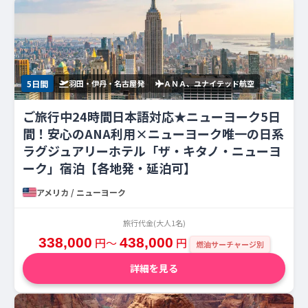
5日間
羽田・伊丹・名古屋発
ＡＮＡ、ユナイテッド航空
ご旅行中24時間日本語対応★ニューヨーク5日
間！安心のANA利用×ニューヨーク唯一の日系
ラグジュアリーホテル「ザ・キタノ・ニューヨ
ーク」宿泊【各地発・延泊可】
アメリカ / ニューヨーク
旅行代金(大人1名)
338,000
円〜
438,000
円
燃油サーチャージ別
詳細を見る