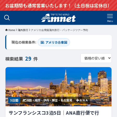
お盆期間も通常営業いたします！（土日祝は定休日）
Menu
Home
海外旅行
アメリカ合衆国海外旅行・パッケージツアー予約
現在の検索条件:
国: アメリカ合衆国
29
検索結果
件
5日間
羽田・成田・伊丹・関空・名古屋発
ＡＮＡ
サンフランシスコ3泊5日｜ANA直行便で行