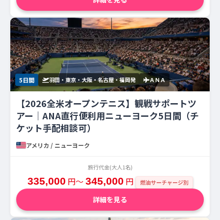
5日間
羽田・東京・大阪・名古屋・福岡発
ＡＮＡ
【2026全米オープンテニス】観戦サポートツ
アー｜ANA直行便利用ニューヨーク5日間（チ
ケット手配相談可）
アメリカ / ニューヨーク
旅行代金(大人1名)
335,000
円〜
345,000
円
燃油サーチャージ別
詳細を見る