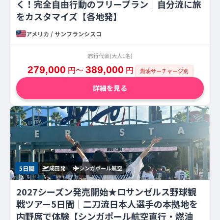
く！完全自由行動のフリープラン｜自分流に旅
をカスタマイズ【各地発】
アメリカ / サンフランシスコ
旅行代金(大人1名)
279,000
円〜
389,000
円
燃油サーチャージ別
詳細を見る
5日間
成田発
シンガポール航空
2027シーズン発売開始★ロサンゼルス野球観
戦ツアー5日間｜二刀流日本人選手の本拠地を
内野席で体験【シンガポール航空直行・燃油