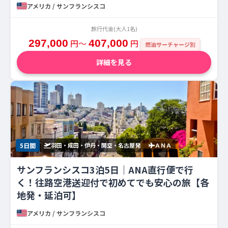
アメリカ / サンフランシスコ
旅行代金(大人1名)
297,000
円〜
407,000
円
燃油サーチャージ別
詳細を見る
5日間
羽田・成田・伊丹・関空・名古屋発
ＡＮＡ
サンフランシスコ3泊5日｜ANA直行便で行
く！往路空港送迎付で初めてでも安心の旅【各
地発・延泊可】
アメリカ / サンフランシスコ