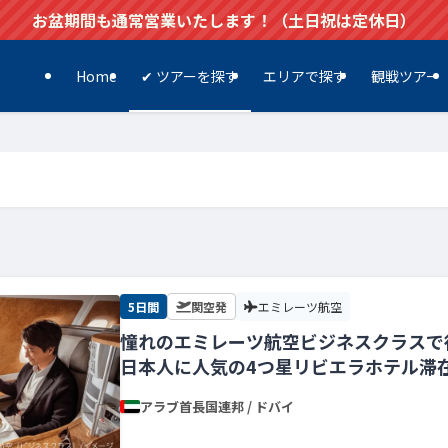
お盆期間も通常営業いたします！（土日祝は定休日）
Home
✔ ツアーを探す
エリアで探す
観戦ツアー
5日間
関空発
エミレーツ航空
憧れのエミレーツ航空ビジネスクラスで
日本人に人気の4つ星リビエラホテル滞
【関空発】
アラブ首長国連邦 / ドバイ