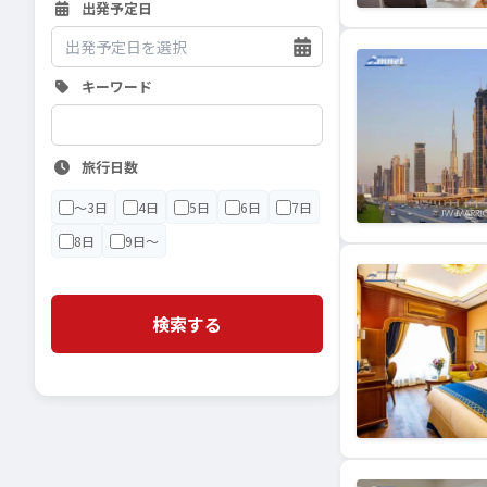
出発予定日
キーワード
旅行日数
〜3日
4日
5日
6日
7日
8日
9日〜
検索する