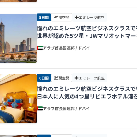
5日間
関空発
エミレーツ航空
憧れのエミレーツ航空ビジネスクラスで
世界が認めた5ツ星・JWマリオットマ
付で安心！【関空発】
アラブ首長国連邦 / ドバイ
6日間
関空発
エミレーツ航空
憧れのエミレーツ航空ビジネスクラスで
日本人に人気の4つ星リビエラホテル滞
【関空発】
アラブ首長国連邦 / ドバイ