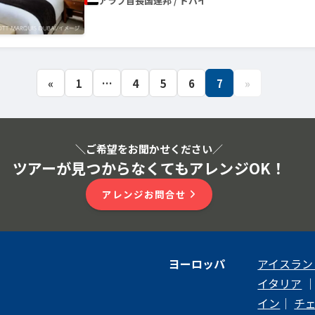
アラブ首長国連邦 / ドバイ
«
1
…
4
5
6
7
»
＼ご希望をお聞かせください
／
ツアーが見つからなくてもアレンジOK！
アレンジお問合せ
ヨーロッパ
アイスラン
イタリア
イン
｜
チ