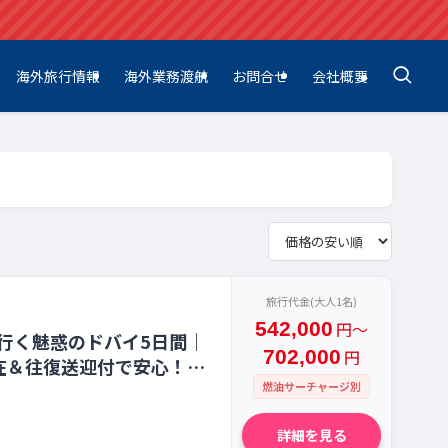
海外旅行情報
海外業務渡航
お問合せ
会社概要
旅行代金(大人1名)
542,000
円〜
行く魅惑のドバイ5日間｜
702,000
円
在＆往復送迎付で安心！
燃油サーチャージ別
詳細を見る