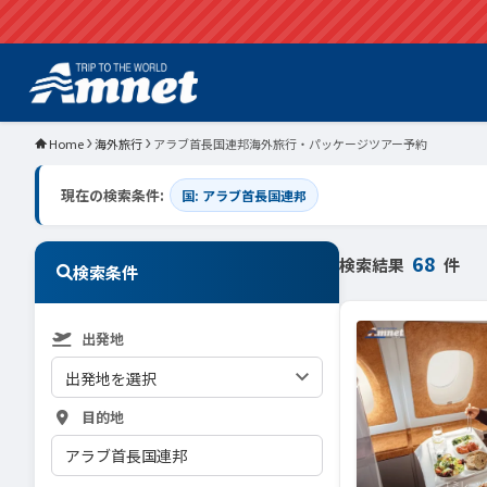
Home
海外旅行
アラブ首長国連邦海外旅行・パッケージツアー予約
現在の検索条件:
国: アラブ首長国連邦
68
検索結果
件
検索条件
出発地
目的地