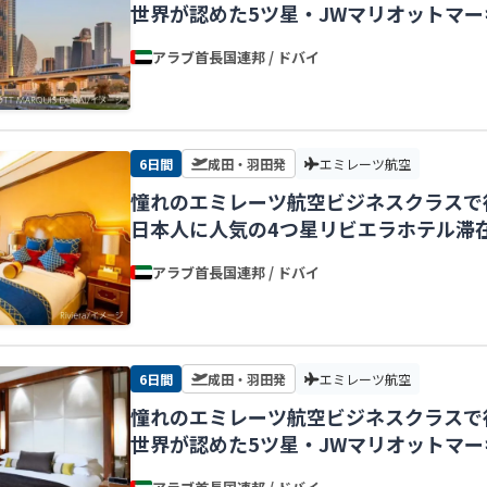
世界が認めた5ツ星・JWマリオットマ
付で安心！【東京発】
アラブ首長国連邦 / ドバイ
6日間
成田・羽田発
エミレーツ航空
憧れのエミレーツ航空ビジネスクラスで
日本人に人気の4つ星リビエラホテル滞
【東京発】
アラブ首長国連邦 / ドバイ
6日間
成田・羽田発
エミレーツ航空
憧れのエミレーツ航空ビジネスクラスで
世界が認めた5ツ星・JWマリオットマ
迎付で安心！【東京発】