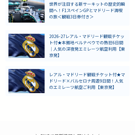
世界が注目する新サーキットの歴史的瞬
間へ！F1スペインGPとマドリード満喫
の旅＜観戦3日券付き＞
2026-27レアル・マドリード観戦チケッ
ト付★本拠地ベルナベウでの熱狂6日間
｜人気の深夜発エミレーツ航空利用【東
京発】
レアル・マドリード観戦チケット付★マ
ドリード×バルセロナ周遊9日間！人気
のエミレーツ航空ご利用【東京発】