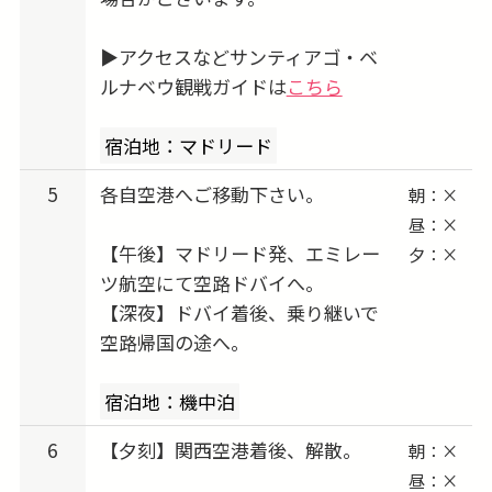
▶アクセスなどサンティアゴ・ベ
ルナベウ観戦ガイドは
こちら
宿泊地：マドリード
5
各自空港へご移動下さい。
朝：×
昼：×
【午後】マドリード発、エミレー
夕：×
ツ航空にて空路ドバイへ。
【深夜】ドバイ着後、乗り継いで
空路帰国の途へ。
宿泊地：機中泊
6
【夕刻】関西空港着後、解散。
朝：×
昼：×