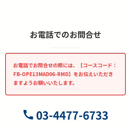
■燃油サーチャージは変動します。正式ご予約後
であっても燃油サーチャージに変動が生じた場合
は、差額の追加徴収もしくはご返金をさせて頂き
ます。
お電話でのお問合せ
■旅行代金はご予約時点での旅行代金が適用とな
ります。ご予約後に旅行代金に変動があった場
合、差額の返金及び追徴は行いません。
お電話でお問合せの際には、【コースコード：
■2名様1室ご利用が基本プランとなります。この
FB-OPE13MAD06-RMD】をお伝えいただき
場合ベッドが2つの「ツインルーム」もしくは大
ますようお願いいたします。
型ベッド1台の「ダブルルーム」のどちらかのご
利用となり事前の確約は出来ません。又、3名様
でのご参加の場合は、3名様1室でのご案内となり
ますが、簡易ベッドの事前確約も出来ません。
03-4477-6733
■1名参加及び1名1室利用の場合、1人部屋追加代
金が別途必要となります。