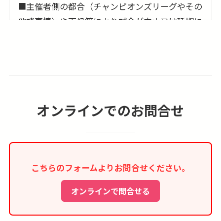
■主催者側の都合（チャンピオンズリーグやその
他諸事情）や天候等により試合が中止又は延期に
なった場合は観戦チケットの返金ならびに他試合
への振替は出来ませんので予めご了承下さい。
尚、場合によっては当社にて保障させて頂ける場
合もございますので、お問合わせ下さい。
■観戦できなかったチケットの日本へのご郵送は
オンラインでのお問合せ
承れません。
■空港／スタジアム〜ホテル間は各自移動となり
ます。
こちらのフォームよりお問合せください。
■表示時間はあくまで目安です。スケジュールは
予告なく変更になる場合がございます。
オンラインで問合せる
■現地空港諸税、燃油サーチャージ、日本出発空
港使用料は別途徴収させて頂きます。