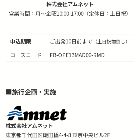
株式会社アムネット
■お部屋はシャワーオンリーのお部屋になる場合
営業時間：月～金曜10:00-17:00（定休日：土日祝）
が多く、バスタブ付きのお部屋の事前確約は出来
ません。
■本コースはインターネット限定商品のため、紙
申込期限
ご出発10日前まで
（土日祝前倒し）
媒体等のツアーパンフレットはございません。
■行き、もしくは帰りに乗継都市「ドバイ」での
コースコード
FB-OPE13MAD06-RMD
途中降機も可能です。詳しくはお問合せ下さい。
■
旅行企画・実施
株式会社アムネット
東京都千代田区飯田橋4-4-8 東京中央ビル2F