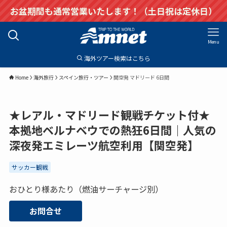
お盆期間も通常営業いたします！（土日祝は定休日）
Menu
海外ツアー検索はこちら
Home
海外旅行
スペイン旅行・ツアー
関空発 マドリード 6日間
★レアル・マドリード観戦チケット付★
本拠地ベルナベウでの熱狂6日間｜人気の
深夜発エミレーツ航空利用【関空発】
サッカー観戦
おひとり様あたり（燃油サーチャージ別）
お問合せ