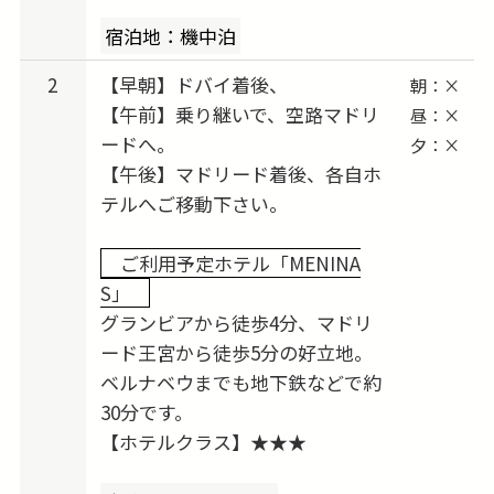
2026/03/19 (木) 出発 → 2026/03/22 (日) vs アト
宿泊地：機中泊
レティコ・マドリード （Atlético de Madrid）
2026/04/09 (木) 出発 → 2026/04/12 (日) vs ジロ
2
【早朝】ドバイ着後、
朝：×
ーナ （Girona FC）
【午前】乗り継いで、空路マドリ
昼：×
ードへ。
2026/04/19 (日) 出発 → 2026/04/22 (水) vs アラ
夕：×
【午後】マドリード着後、各自ホ
ベス （Deportivo Alavés）
テルへご移動下さい。
2026/05/10 (日) 出発 → 2026/05/13 (水) vs レア
ル・オビエド （Real Oviedo）
ご利用予定ホテル「MENINA
2026/05/21 (木) 出発 → 2026/05/24 (日) vs アス
S」
レティック・ビルバオ （Athletic Club
グランビアから徒歩4分、マドリ
Bilbao）
ード王宮から徒歩5分の好立地。
ベルナベウまでも地下鉄などで約
※会場は全てホーム「サンチャゴ・ベルナベ
30分です。
【ホテルクラス】★★★
ウ」予定
※試合日程は予告なく変更になる場合がござい