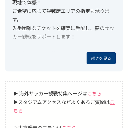
現地で体感！
ご希望に応じて観戦席エリアの指定も承りま
す。
入手困難なチケットを確実に手配し、夢のサッ
カー観戦をサポートします！
★人気エミレーツ航空利用！時間を有効活用で
続きを見る
きる深夜出発
深夜出発なのでお仕事帰りでもそのままスペイ
ンへ。
現地到着、出発が日中なので、到着したその日
▶ 海外サッカー観戦特集ページは
こちら
からマドリードの街歩きを楽しめるのもポイン
▶スタジアムアクセスなどよくあるご質問は
こ
トです。
ちら
★欲張りな旅も叶う！ツアーアレンジ可！
▷東京発着のプランは
こちら