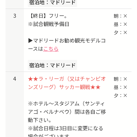
宿泊地：マドリード
ます
3
【終日】フリー。
朝：×
※試合観戦予備日
昼：×
夕：×
▶マドリードお勧め観光モデルコ
ースは
こちら
宿泊地：マドリード
4
★★ラ・リーガ（又はチャンピオ
朝：×
ンズリーグ）サッカー観戦★★
昼：×
夕：×
※ホテル〜スタジアム（サンティ
アゴ・ベルナベウ）間は各自ご移
動下さい。
※試合日程は3日目に変更になる
場合がございます。