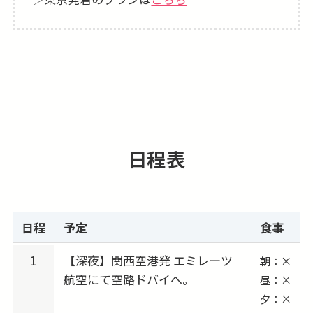
せっかくヨーロッパに行くのにサッカー観戦だ
けでは物足りない！という方は
その他都市2〜3都市周遊プラン等へアレンジ手
配も可能です。お気軽にご相談ください。
【2025-26シーズン「REAL MADRID CF（レア
ル・マドリード」スケジュール（予定）】
日程表
2026/02/12 (木) 出発 → 2026/02/15 (日) vs レア
ル・ソシエダ （Real Sociedad）
2026/02/22 (日) 出発 → 2026/02/25 (水) vs SL
ベンフィカ （Benfica） ★★CL★★
日程
予定
食事
2026/02/26 (木) 出発 → 2026/03/01 (日) vs ヘタ
フェ （Getafe CF）
1
【深夜】関西空港発 エミレーツ
朝：×
航空にて空路ドバイへ。
2026/03/12 (木) 出発 → 2026/03/15 (日) vs エル
昼：×
夕：×
チェ （Elche CF）