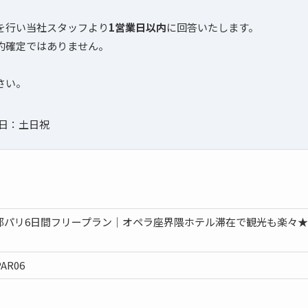
を行い当社スタッフより
1営業日以内
に回答いたします。
約確定ではありません。
さい。
定休日：土日祝
都パリ6日間フリープラン｜オペラ座界隈ホテル滞在で観光も楽々
PAR06